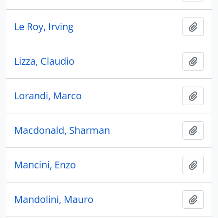
Le Roy, Irving
Añadi
Lizza, Claudio
Añadi
Lorandi, Marco
Añadi
Macdonald, Sharman
Añadi
Mancini, Enzo
Añadi
Mandolini, Mauro
Añadi