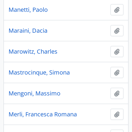
Manetti, Paolo
Añadi
Maraini, Dacia
Añadi
Marowitz, Charles
Añadi
Mastrocinque, Simona
Añadi
Mengoni, Massimo
Añadi
Merli, Francesca Romana
Añadi