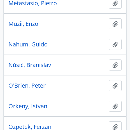
Metastasio, Pietro
Añadi
Muzii, Enzo
Añadi
Nahum, Guido
Añadi
Nŭsić, Branislav
Añadi
O'Brien, Peter
Añadi
Orkeny, Istvan
Añadi
Ozpetek, Ferzan
Añadi