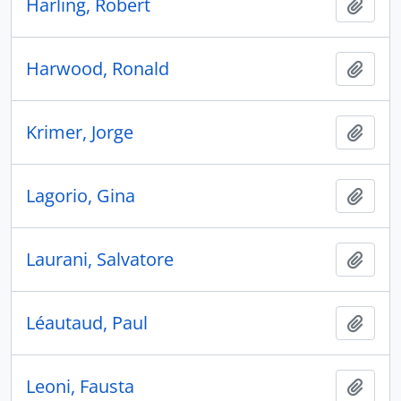
Harling, Robert
Añadi
Harwood, Ronald
Añadi
Krimer, Jorge
Añadi
Lagorio, Gina
Añadi
Laurani, Salvatore
Añadi
Léautaud, Paul
Añadi
Leoni, Fausta
Añadi