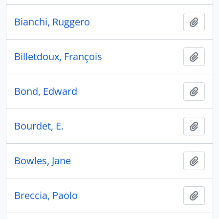
Bianchi, Ruggero
Añadi
Billetdoux, François
Añadi
Bond, Edward
Añadi
Bourdet, E.
Añadi
Bowles, Jane
Añadi
Breccia, Paolo
Añadi