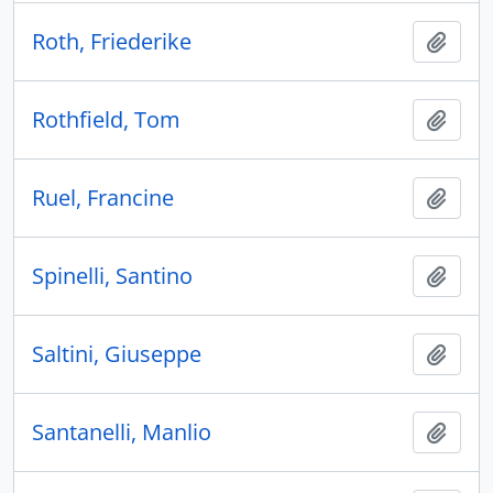
Roth, Friederike
Añadi
Rothfield, Tom
Añadi
Ruel, Francine
Añadi
Spinelli, Santino
Añadi
Saltini, Giuseppe
Añadi
Santanelli, Manlio
Añadi