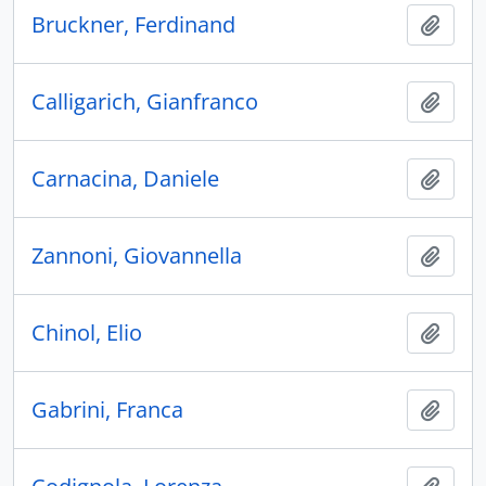
Bruckner, Ferdinand
Añadi
Calligarich, Gianfranco
Añadi
Carnacina, Daniele
Añadi
Zannoni, Giovannella
Añadi
Chinol, Elio
Añadi
Gabrini, Franca
Añadi