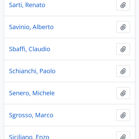
Sarti, Renato
Añadi
Savinio, Alberto
Añadi
Sbaffi, Claudio
Añadi
Schianchi, Paolo
Añadi
Senero, Michele
Añadi
Sgrosso, Marco
Añadi
Siciliano, Enzo
Añadi