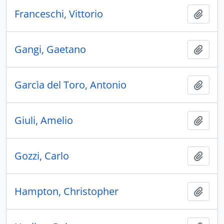
Franceschi, Vittorio
Añadi
Gangi, Gaetano
Añadi
Garcìa del Toro, Antonio
Añadi
Giuli, Amelio
Añadi
Gozzi, Carlo
Añadi
Hampton, Christopher
Añadi