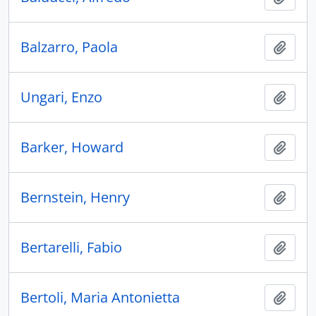
Balzarro, Paola
Añadi
Ungari, Enzo
Añadi
Barker, Howard
Añadi
Bernstein, Henry
Añadi
Bertarelli, Fabio
Añadi
Bertoli, Maria Antonietta
Añadi