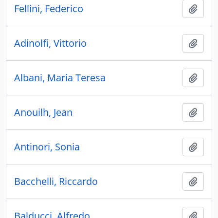
Fellini, Federico
Añadi
Adinolfi, Vittorio
Añadi
Albani, Maria Teresa
Añadi
Anouilh, Jean
Añadi
Antinori, Sonia
Añadi
Bacchelli, Riccardo
Añadi
Balducci, Alfredo
Añadi