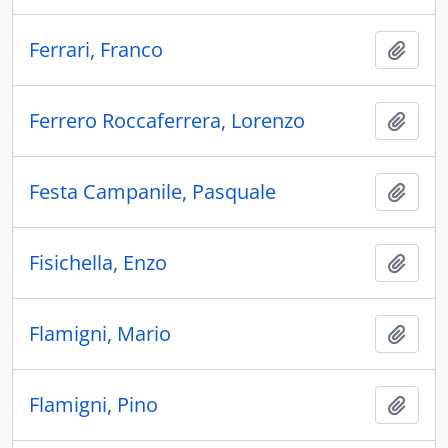
Ferrari, Franco
Añadi
Ferrero Roccaferrera, Lorenzo
Añadi
Festa Campanile, Pasquale
Añadi
Fisichella, Enzo
Añadi
Flamigni, Mario
Añadi
Flamigni, Pino
Añadi