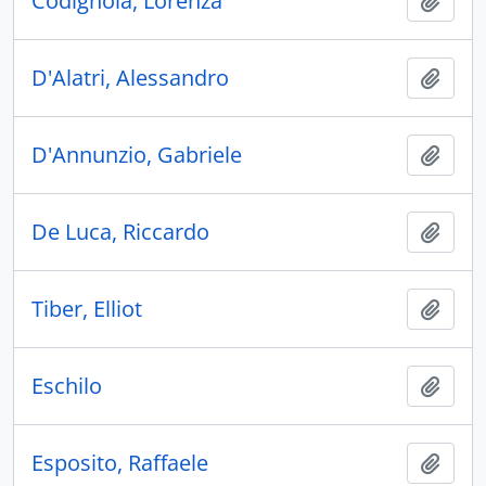
Codignola, Lorenza
Añadi
D'Alatri, Alessandro
Añadi
D'Annunzio, Gabriele
Añadi
De Luca, Riccardo
Añadi
Tiber, Elliot
Añadi
Eschilo
Añadi
Esposito, Raffaele
Añadi