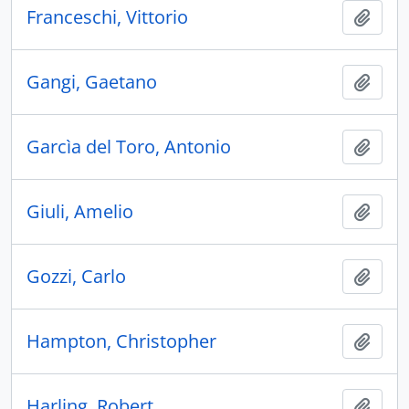
Franceschi, Vittorio
Ajout
Gangi, Gaetano
Ajout
Garcìa del Toro, Antonio
Ajout
Giuli, Amelio
Ajout
Gozzi, Carlo
Ajout
Hampton, Christopher
Ajout
Harling, Robert
Ajout