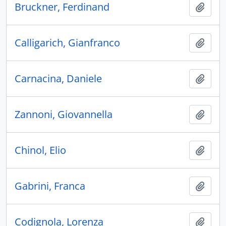
Bruckner, Ferdinand
Ajout
Calligarich, Gianfranco
Ajout
Carnacina, Daniele
Ajout
Zannoni, Giovannella
Ajout
Chinol, Elio
Ajout
Gabrini, Franca
Ajout
Codignola, Lorenza
Ajout