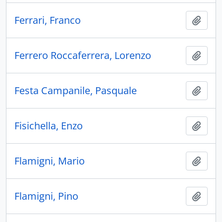
Ferrari, Franco
Ajout
Ferrero Roccaferrera, Lorenzo
Ajout
Festa Campanile, Pasquale
Ajout
Fisichella, Enzo
Ajout
Flamigni, Mario
Ajout
Flamigni, Pino
Ajout