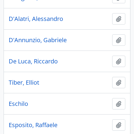
D'Alatri, Alessandro
Ajout
D'Annunzio, Gabriele
Ajout
De Luca, Riccardo
Ajout
Tiber, Elliot
Ajout
Eschilo
Ajout
Esposito, Raffaele
Ajout