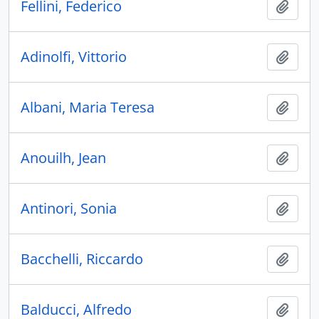
Fellini, Federico
Ajout
Adinolfi, Vittorio
Ajout
Albani, Maria Teresa
Ajout
Anouilh, Jean
Ajout
Antinori, Sonia
Ajout
Bacchelli, Riccardo
Ajout
Balducci, Alfredo
Ajout