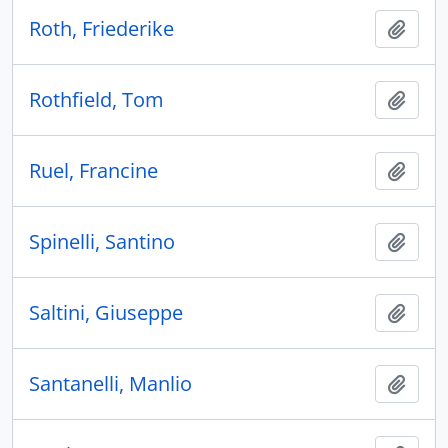
Roth, Friederike
Ajout
Rothfield, Tom
Ajout
Ruel, Francine
Ajout
Spinelli, Santino
Ajout
Saltini, Giuseppe
Ajout
Santanelli, Manlio
Ajout