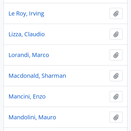
Le Roy, Irving
Ajout
Lizza, Claudio
Ajout
Lorandi, Marco
Ajout
Macdonald, Sharman
Ajout
Mancini, Enzo
Ajout
Mandolini, Mauro
Ajout