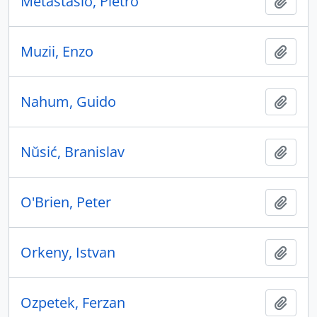
Metastasio, Pietro
Ajout
Muzii, Enzo
Ajout
Nahum, Guido
Ajout
Nŭsić, Branislav
Ajout
O'Brien, Peter
Ajout
Orkeny, Istvan
Ajout
Ozpetek, Ferzan
Ajout