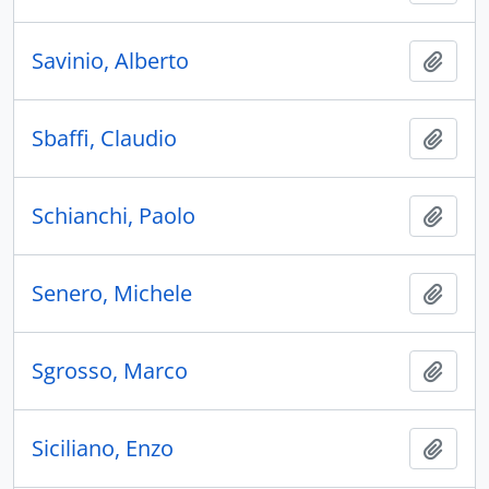
Savinio, Alberto
Ajout
Sbaffi, Claudio
Ajout
Schianchi, Paolo
Ajout
Senero, Michele
Ajout
Sgrosso, Marco
Ajout
Siciliano, Enzo
Ajout