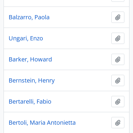
Balzarro, Paola
Ajout
Ungari, Enzo
Ajout
Barker, Howard
Ajout
Bernstein, Henry
Ajout
Bertarelli, Fabio
Ajout
Bertoli, Maria Antonietta
Ajout