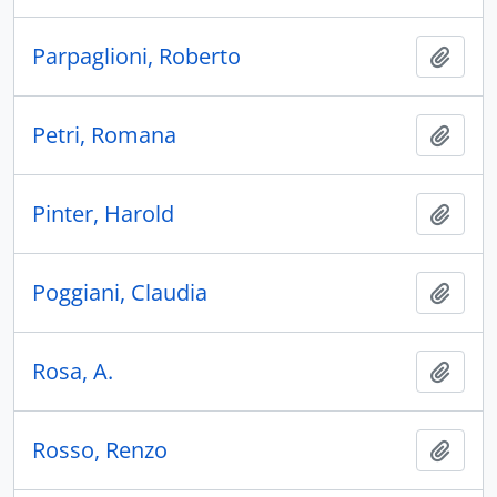
Parpaglioni, Roberto
Ajout
Petri, Romana
Ajout
Pinter, Harold
Ajout
Poggiani, Claudia
Ajout
Rosa, A.
Ajout
Rosso, Renzo
Ajout