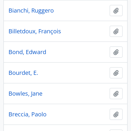
Bianchi, Ruggero
Ajout
Billetdoux, François
Ajout
Bond, Edward
Ajout
Bourdet, E.
Ajout
Bowles, Jane
Ajout
Breccia, Paolo
Ajout