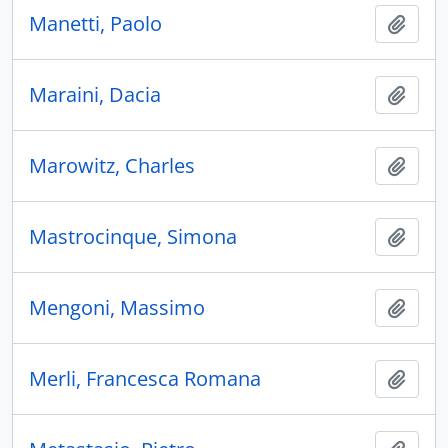
Manetti, Paolo
Ajout
Maraini, Dacia
Ajout
Marowitz, Charles
Ajout
Mastrocinque, Simona
Ajout
Mengoni, Massimo
Ajout
Merli, Francesca Romana
Ajout