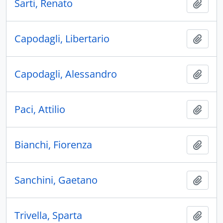
Sarti, Renato
Ajout
Capodagli, Libertario
Ajout
Capodagli, Alessandro
Ajout
Paci, Attilio
Ajout
Bianchi, Fiorenza
Ajout
Sanchini, Gaetano
Ajout
Trivella, Sparta
Ajout