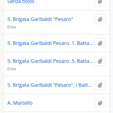
Senza titolo
Aggiu
5. Brigata Garibaldi "Pesaro"
Aggiu
Ente
5. Brigata Garibaldi Pesaro. 1. Battaglione. Distaccamento "Gramsci"
Aggiu
5. Brigata Garibaldi Pesaro. 5. Battaglione "Carlo Liebhnecht Panichi"
Aggiu
Ente
5. Brigata Garibaldi "Pesaro". I Battaglione. Distaccamento "Pisacane"
Aggiu
A. Martello
Aggiu