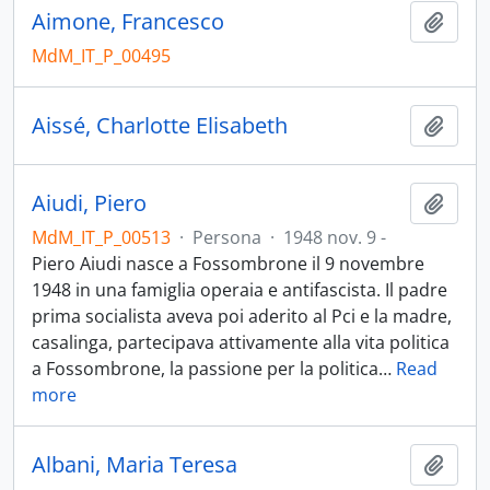
Aimone, Francesco
Aggiu
MdM_IT_P_00495
Aissé, Charlotte Elisabeth
Aggiu
Aiudi, Piero
Aggiu
MdM_IT_P_00513
·
Persona
·
1948 nov. 9 -
Piero Aiudi nasce a Fossombrone il 9 novembre
1948 in una famiglia operaia e antifascista. Il padre
prima socialista aveva poi aderito al Pci e la madre,
casalinga, partecipava attivamente alla vita politica
a Fossombrone, la passione per la politica
…
Read
more
Albani, Maria Teresa
Aggiu