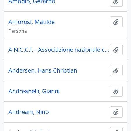
Amodio, Gerardo
Aggiu
Amorosi, Matilde
Aggiu
Persona
A.N.C.C.I. - Associazione nazionale circoli cinematografici italiani
Aggiu
Andersen, Hans Christian
Aggiu
Andreanelli, Gianni
Aggiu
Andreani, Nino
Aggiu