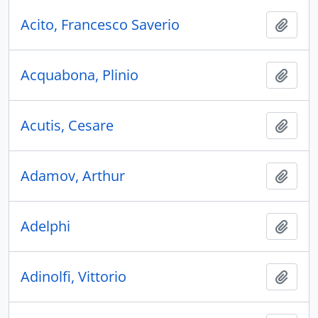
Acito, Francesco Saverio
Aggiu
Acquabona, Plinio
Aggiu
Acutis, Cesare
Aggiu
Adamov, Arthur
Aggiu
Adelphi
Aggiu
Adinolfi, Vittorio
Aggiu