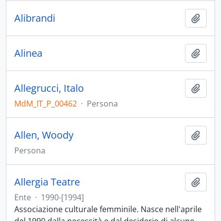
Alibrandi
Aggiu
Alinea
Aggiu
Allegrucci, Italo
Aggiu
MdM_IT_P_00462
·
Persona
Allen, Woody
Aggiu
Persona
Allergia Teatre
Aggiu
Ente
·
1990-[1994]
Associazione culturale femminile. Nasce nell'aprile