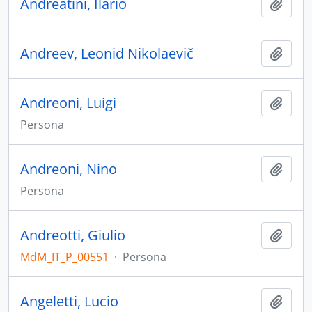
Andreatini, Ilario
Aggiu
Andreev, Leonid Nikolaevič
Aggiu
Andreoni, Luigi
Aggiu
Persona
Andreoni, Nino
Aggiu
Persona
Andreotti, Giulio
Aggiu
MdM_IT_P_00551
·
Persona
Angeletti, Lucio
Aggiu