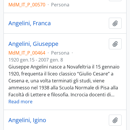
MdM_IT_P_00570
·
Persona
Angelini, Franca
Aggiu
Angelini, Giuseppe
Aggiu
MdM_IT_P_00464
·
Persona
·
1920 gen.15 - 2007 gen. 8
Giuseppe Angelini nasce a Novafeltria il 15 gennaio
1920, frequenta il liceo classico “Giulio Cesare” a
Cesena e, una volta terminati gli studi, viene
ammesso nel 1938 alla Scuola Normale di Pisa alla
Facoltà di Lettere e filosofia. Incrocia docenti di
…
Read more
Angelini, Igino
Aggiu