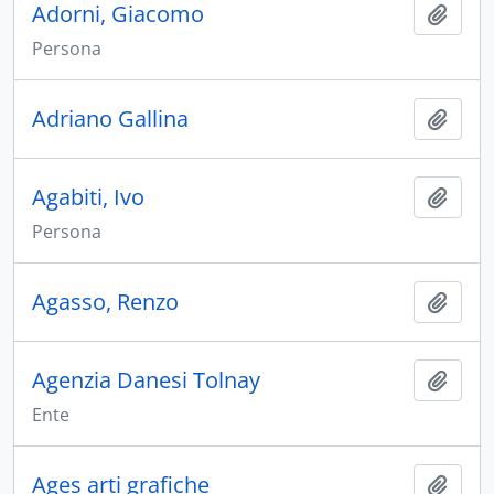
Adorni, Giacomo
Aggiu
Persona
Adriano Gallina
Aggiu
Agabiti, Ivo
Aggiu
Persona
Agasso, Renzo
Aggiu
Agenzia Danesi Tolnay
Aggiu
Ente
Ages arti grafiche
Aggiu