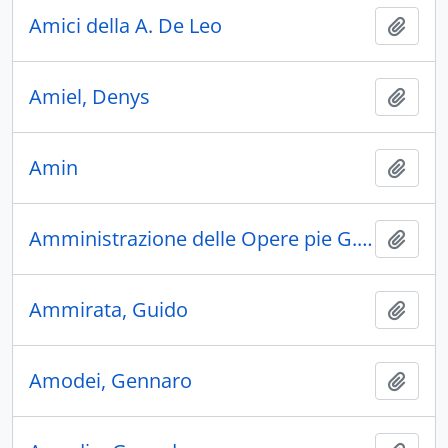
Amici della A. De Leo
Aggiu
Amiel, Denys
Aggiu
Amin
Aggiu
Amministrazione delle Opere pie G. Spontini
Aggiu
Ammirata, Guido
Aggiu
Amodei, Gennaro
Aggiu