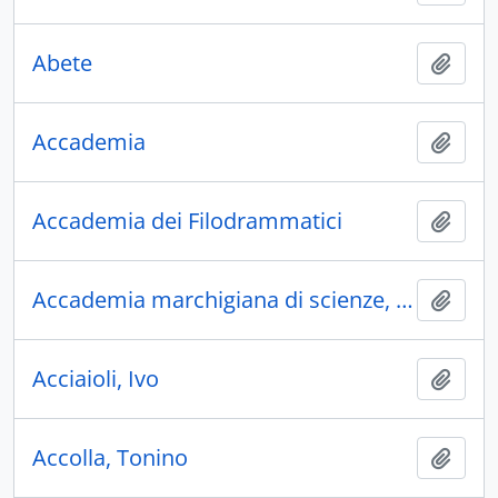
Abete
Aggiu
Accademia
Aggiu
Accademia dei Filodrammatici
Aggiu
Accademia marchigiana di scienze, lettere ed arti
Aggiu
Acciaioli, Ivo
Aggiu
Accolla, Tonino
Aggiu