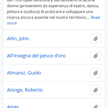
del 1990 dalla necessità e dal desiderio di alcune
donne (provenienti da esperienza di teatro, danza,
pittura e scultura) di praticare e sviluppare una
ricerca ancora assente nel nostro territorio.
…
Read
more
Allin, John
Aggiu
All'insegna del pesce d'oro
Aggiu
Almansi, Guido
Aggiu
Alonge, Roberto
Aggiu
Alpes
Aggiu