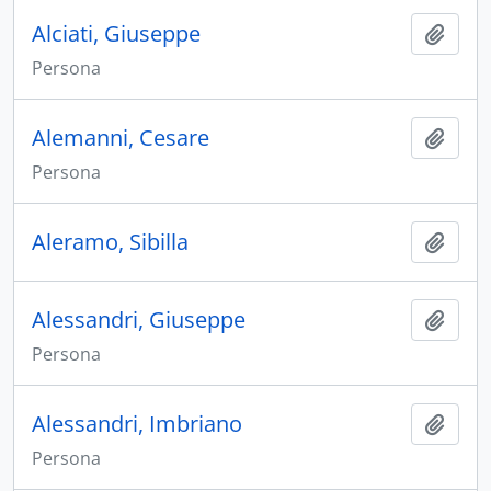
Alciati, Giuseppe
Aggiu
Persona
Alemanni, Cesare
Aggiu
Persona
Aleramo, Sibilla
Aggiu
Alessandri, Giuseppe
Aggiu
Persona
Alessandri, Imbriano
Aggiu
Persona