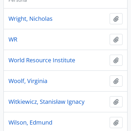
Persona
Wright, Nicholas
Aggiu
WR
Aggiu
World Resource Institute
Aggiu
Woolf, Virginia
Aggiu
Witkiewicz, Stanisław Ignacy
Aggiu
Wilson, Edmund
Aggiu