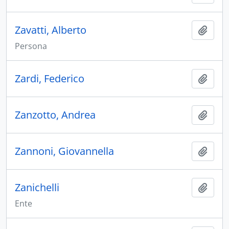
Zavatti, Alberto
Aggiu
Persona
Zardi, Federico
Aggiu
Zanzotto, Andrea
Aggiu
Zannoni, Giovannella
Aggiu
Zanichelli
Aggiu
Ente