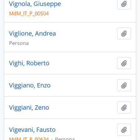
Vignola, Giuseppe
Aggiu
MdM_IT_P_00504
Viglione, Andrea
Aggiu
Persona
Vighi, Roberto
Aggiu
Viggiano, Enzo
Aggiu
Viggiani, Zeno
Aggiu
Vigevani, Fausto
Aggiu
MdM_IT_P_00634
·
Persona