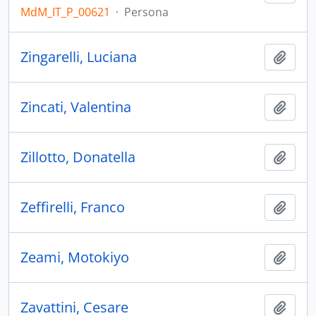
MdM_IT_P_00621
·
Persona
Zingarelli, Luciana
Aggiu
Zincati, Valentina
Aggiu
Zillotto, Donatella
Aggiu
Zeffirelli, Franco
Aggiu
Zeami, Motokiyo
Aggiu
Zavattini, Cesare
Aggiu