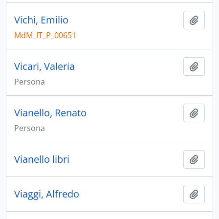
Vichi, Emilio
Aggiu
MdM_IT_P_00651
Vicari, Valeria
Aggiu
Persona
Vianello, Renato
Aggiu
Persona
Vianello libri
Aggiu
Viaggi, Alfredo
Aggiu