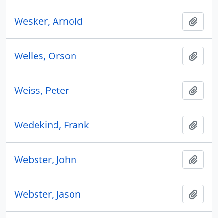
Wesker, Arnold
Aggiu
Welles, Orson
Aggiu
Weiss, Peter
Aggiu
Wedekind, Frank
Aggiu
Webster, John
Aggiu
Webster, Jason
Aggiu