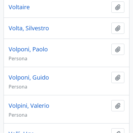
Voltaire
Aggiu
Volta, Silvestro
Aggiu
Volponi, Paolo
Aggiu
Persona
Volponi, Guido
Aggiu
Persona
Volpini, Valerio
Aggiu
Persona