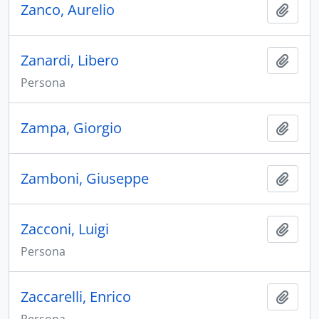
Zanco, Aurelio
Aggiu
Zanardi, Libero
Aggiu
Persona
Zampa, Giorgio
Aggiu
Zamboni, Giuseppe
Aggiu
Zacconi, Luigi
Aggiu
Persona
Zaccarelli, Enrico
Aggiu