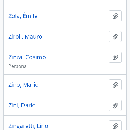
Zola, Émile
Aggiu
Ziroli, Mauro
Aggiu
Zinza, Cosimo
Aggiu
Persona
Zino, Mario
Aggiu
Zini, Dario
Aggiu
Zingaretti, Lino
Aggiu