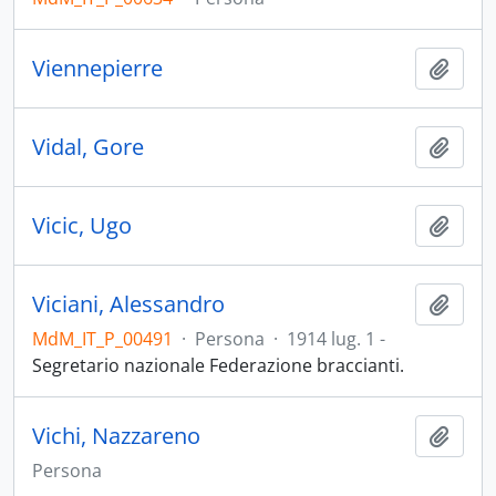
Viennepierre
Aggiu
Vidal, Gore
Aggiu
Vicic, Ugo
Aggiu
Viciani, Alessandro
Aggiu
MdM_IT_P_00491
·
Persona
·
1914 lug. 1 -
Segretario nazionale Federazione braccianti.
Vichi, Nazzareno
Aggiu
Persona