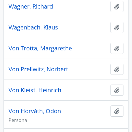
Wagner, Richard
Aggiu
Wagenbach, Klaus
Aggiu
Von Trotta, Margarethe
Aggiu
Von Prellwitz, Norbert
Aggiu
Von Kleist, Heinrich
Aggiu
Von Horváth, Odön
Aggiu
Persona