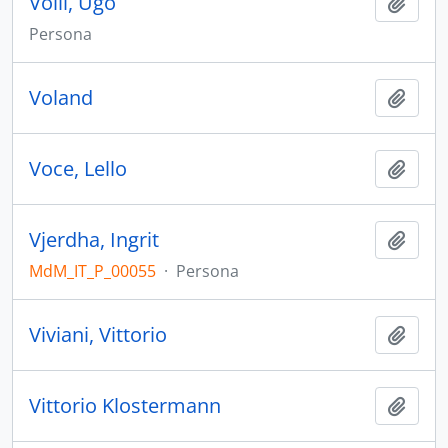
Volli, Ugo
Aggiu
Persona
Voland
Aggiu
Voce, Lello
Aggiu
Vjerdha, Ingrit
Aggiu
MdM_IT_P_00055
·
Persona
Viviani, Vittorio
Aggiu
Vittorio Klostermann
Aggiu