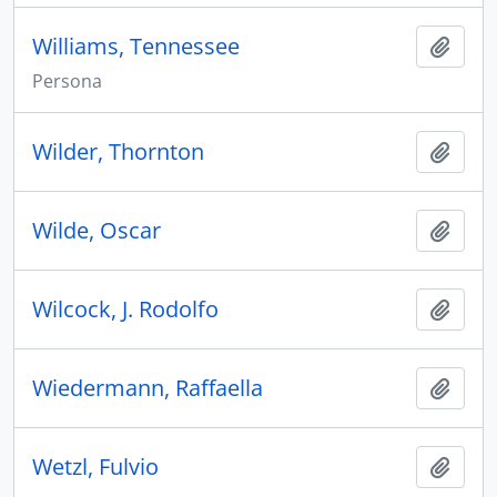
Williams, Tennessee
Aggiu
Persona
Wilder, Thornton
Aggiu
Wilde, Oscar
Aggiu
Wilcock, J. Rodolfo
Aggiu
Wiedermann, Raffaella
Aggiu
Wetzl, Fulvio
Aggiu