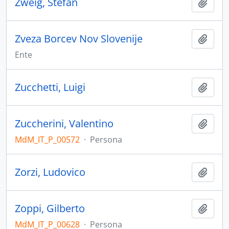
Zweig, Stefan
Aggiu
Zveza Borcev Nov Slovenije
Aggiu
Ente
Zucchetti, Luigi
Aggiu
Zuccherini, Valentino
Aggiu
MdM_IT_P_00572
·
Persona
Zorzi, Ludovico
Aggiu
Zoppi, Gilberto
Aggiu
MdM_IT_P_00628
·
Persona