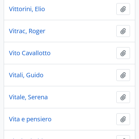
Vittorini, Elio
Aggiu
Vitrac, Roger
Aggiu
Vito Cavallotto
Aggiu
Vitali, Guido
Aggiu
Vitale, Serena
Aggiu
Vita e pensiero
Aggiu