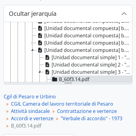
[Unidad documental compuesta] b.1-fasc.5 - Contrattazione cooperative di consumo, 1968 - 1970
Ocultar jerarquía
[Unidad documental compuesta] b.1-fasc.6 - Vertenza dipendenti Comune di Pesaro, 1969
[Unidad documental compuesta] b.1-fasc.7 - Benelli Pesaro, 1969
[Unidad documental compuesta] b.1-fasc.8 - Contrattazione aziendale nell'industria, 1970 - 1972
[Unidad documental compuesta] b.1-fasc.9 - Cooperativa calzaturificio di Perticara, 1971
[Unidad documental compuesta] b.1-fasc.10 - Calzaturificio "Serafini" di Fano, 1971
[Unidad documental compuesta] b.1-fasc.11 - Accordi e vertenze, 1970-1976
[Unidad documental simple] 1 - "Accordo aziendale" - 1970, 1970
[Unidad documental simple] 2 - "Verbale di accordo salariale aziendale" - 1970, 1970
[Unidad documental simple] 3 - "Verbale di accordo" - 1973, 1973
B_60f3.14.pdf
B_5_F49.pdf
[Unidad documental simple] 4 - Accordo provinciale integrativo - 1973, 1973
Cgil di Pesaro e Urbino
[Unidad documental simple] 5 - "Verbale di riunione" - 1973, 1973
CGIL Camera del lavoro territoriale di Pesaro
[Unidad documental compuesta] b.2-fasc.12 - Vertenza Montedison, 1971-1973
Attività sindacale
Contrattazione e vertenze
[Unidad documental compuesta] b.2-fasc.13 - "Partecipazioni statali", 1977
Accordi e vertenze
"Verbale di accordo" - 1973
[Unidad documental compuesta] b.2-fasc.14 - "Piattaforma Eni, Grandi gruppi, Vertenza Eni", 1977
B_60f3.14.pdf
[Unidad documental compuesta] b.2-fasc.15 - Miscellanea contrattazione vari settori, 1977; 1986-1991