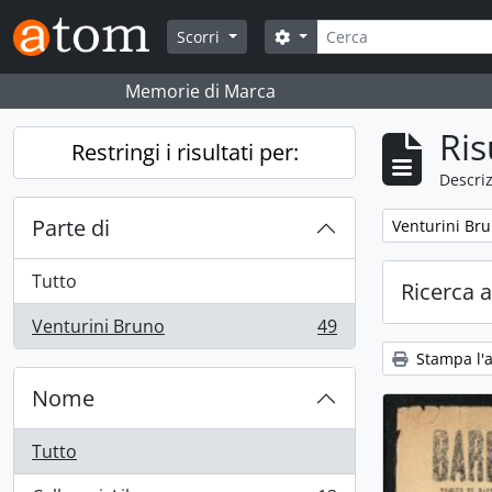
Skip to main content
Cerca
Search options
Scorri
Memorie di Marca
Ris
Restringi i risultati per:
Descriz
Parte di
Remove filter:
Venturini Br
Tutto
Ricerca 
Venturini Bruno
49
, 49 risultati
Stampa l'
Nome
Tutto