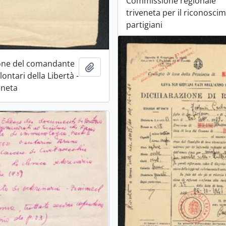
Commissione regionale
triveneta per il riconosci
partigiani
one del comandante
Aggiungi all'area di lavoro
lontari della Libertà -
eneta