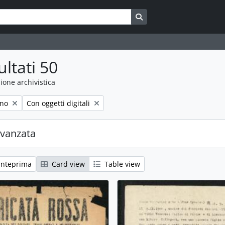
Search in browse page
ultati 50
ione archivistica
Remove filter:
uno
Con oggetti digitali
avanzata
anteprima
Card view
Table view