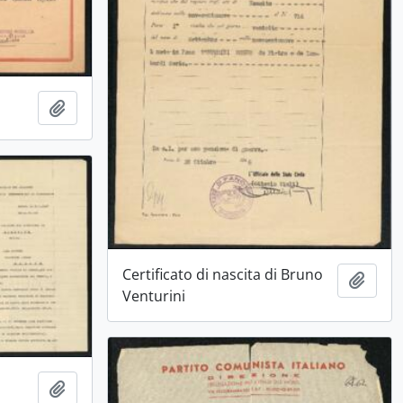
Aggiungi all'area di lavoro
Certificato di nascita di Bruno
Aggiu
Venturini
Aggiungi all'area di lavoro