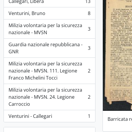
Callegari, Libera
13
, 13 risultati
Venturini, Bruno
8
, 8 risultati
Milizia volontaria per la sicurezza
3
, 3 risultati
nazionale - MVSN
Guardia nazionale repubblicana -
3
, 3 risultati
GNR
Milizia volontaria per la sicurezza
nazionale - MVSN. 111. Legione
2
, 2 risultati
Franco Michelini Tocci
Milizia volontaria per la sicurezza
nazionale - MVSN. 24. Legione
2
, 2 risultati
Carroccio
Venturini - Callegari
1
Barricata 
, 1 risultati