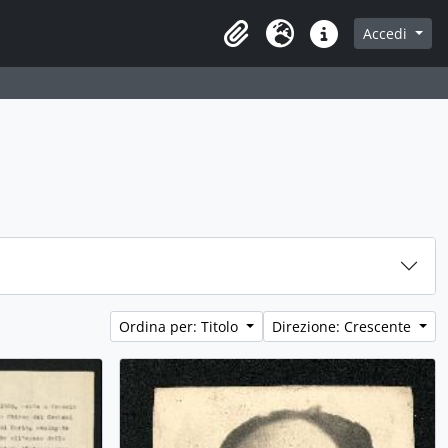
Accedi
Area di lavoro
Lingua
Collegamenti veloci
Ordina per: Titolo
Direzione: Crescente