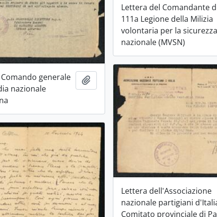
Lettera del Comandante d
111a Legione della Milizia
volontaria per la sicurezz
nazionale (MVSN)
l Comando generale
Aggiungi all'area di lavoro
dia nazionale
ana
Lettera dell'Associazione
nazionale partigiani d'Itali
Comitato provinciale di P