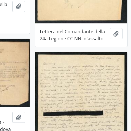
ella
Aggiungi all'area di lavoro
a
Lettera del Comandante della
Aggiu
24a Legione CC.NN. d'assalto
Aggiungi all'area di lavoro
a -
adova