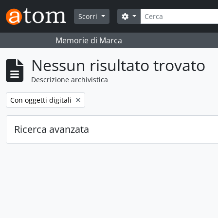
Skip to main content
Cerca
Search options
Scorri
Memorie di Marca
Nessun risultato trovato
Descrizione archivistica
Remove filter:
Con oggetti digitali
Ricerca avanzata