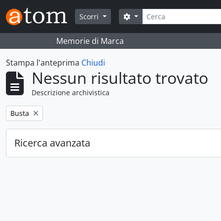
Skip to main content
Cerca
Search options
Scorri
Memorie di Marca
Stampa l'anteprima
Chiudi
Nessun risultato trovato
Descrizione archivistica
Remove filter:
Busta
Ricerca avanzata