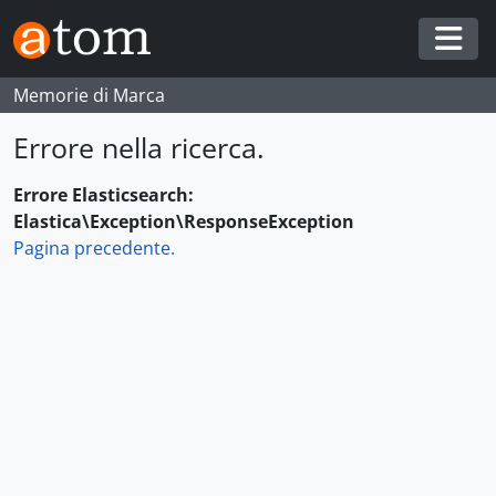
Skip to main content
Togg
Memorie di Marca
Errore nella ricerca.
Errore Elasticsearch:
Elastica\Exception\ResponseException
Pagina precedente.