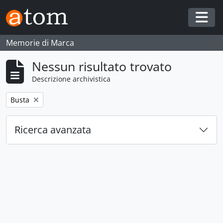
Skip to main content
Togg
Memorie di Marca
Nessun risultato trovato
Descrizione archivistica
Remove filter:
Busta
Ricerca avanzata