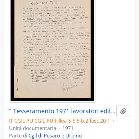
" Tesseramento 1971 lavoratori edili" - 1971
Aggiu
IT CGIL-PU CGIL-PU-Fillea-5-S.5-b.2-fasc.20-1
·
Unità documentaria
·
1971
Parte di
Cgil di Pesaro e Urbino