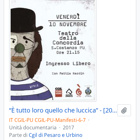
“È tutto loro quello che luccica” - [2017]
Aggiu
IT CGIL-PU CGIL-PU-Manifesti-6-7
·
Unità documentaria
·
2017
Parte di
Cgil di Pesaro e Urbino