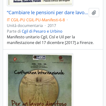
“Cambiare le pensioni per dare lavoro ai giovani” - [2017]
Aggiu
IT CGIL-PU CGIL-PU-Manifesti-6-8
·
Unità documentaria
·
2017
Parte di
Cgil di Pesaro e Urbino
Manifesto unitario Cgil, Cisl e Uil per la
manifestazione del 17 dicembre [2017] a Firenze.