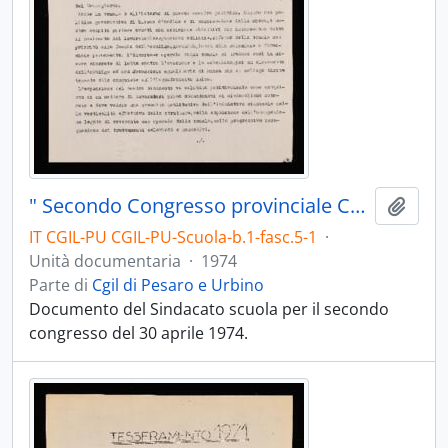
" Secondo Congresso provinciale Cgil scuola Pesaro" - 1974
Aggiu
IT CGIL-PU CGIL-PU-Scuola-b.1-fasc.5-1
·
Unità documentaria
·
1974
Parte di
Cgil di Pesaro e Urbino
Documento del Sindacato scuola per il secondo
congresso del 30 aprile 1974.