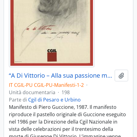
“A Di Vittorio – Alla sua passione morale” - 1987
Aggiu
IT CGIL-PU CGIL-PU-Manifesti-1-2
·
Unità documentaria
·
198
Parte di
Cgil di Pesaro e Urbino
Manifesto di Piero Guccione, 1987. Il manifesto
riproduce il pastello originale di Guccione eseguito
nel 1986 per la Direzione della Cgil Nazionale in
vista delle celebrazioni per il trentesimo della
morte di Giuseppe Di Vittorio. L’immagine venne
…