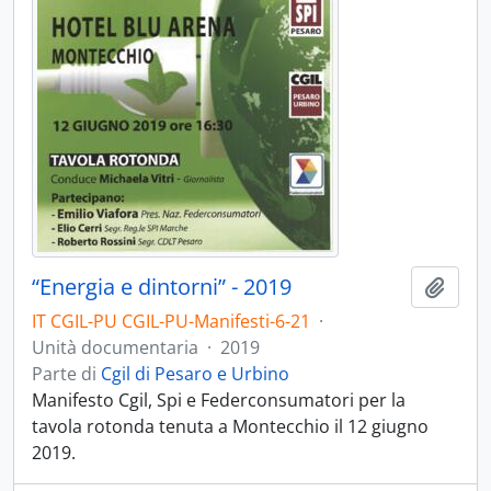
“Energia e dintorni” - 2019
Aggiu
IT CGIL-PU CGIL-PU-Manifesti-6-21
·
Unità documentaria
·
2019
Parte di
Cgil di Pesaro e Urbino
Manifesto Cgil, Spi e Federconsumatori per la
tavola rotonda tenuta a Montecchio il 12 giugno
2019.