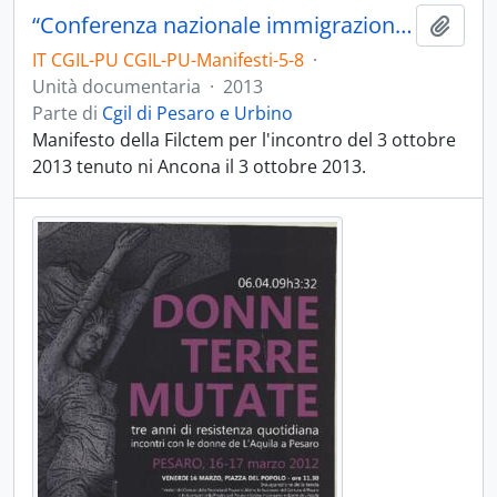
“Conferenza nazionale immigrazione” - 2013
Aggiu
IT CGIL-PU CGIL-PU-Manifesti-5-8
·
Unità documentaria
·
2013
Parte di
Cgil di Pesaro e Urbino
Manifesto della Filctem per l'incontro del 3 ottobre
2013 tenuto ni Ancona il 3 ottobre 2013.