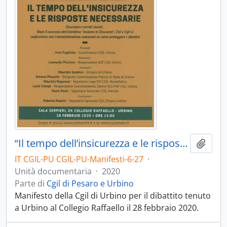
“Il tempo dell’insicurezza e le risposte necessarie” - 2020
Aggiu
IT CGIL-PU CGIL-PU-Manifesti-6-27
·
Unità documentaria
·
2020
Parte di
Cgil di Pesaro e Urbino
Manifesto della Cgil di Urbino per il dibattito tenuto
a Urbino al Collegio Raffaello il 28 febbraio 2020.