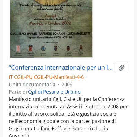
“Conferenza internazionale per un lavoro dignitoso” - 2009
Aggiu
IT CGIL-PU CGIL-PU-Manifesti-4-6
·
Unità documentaria
·
2009
Parte di
Cgil di Pesaro e Urbino
Manifesto unitario Cgil, Cisl e Uil per la Conferenza
internazionale tenuta ad Assisi il 7 ottobre 2008 per
il diritto al lavoro, solidarietà e giustizia sociale
nell'economia globale con la partecipazione di
Guglielmo Epifani, Raffaele Bonanni e Lucio
Angeletti.