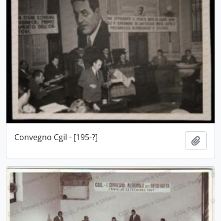
Convegno Cgil - [195-?]
Aggiu