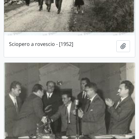
Sciopero a rovescio - [1952]
Aggiu