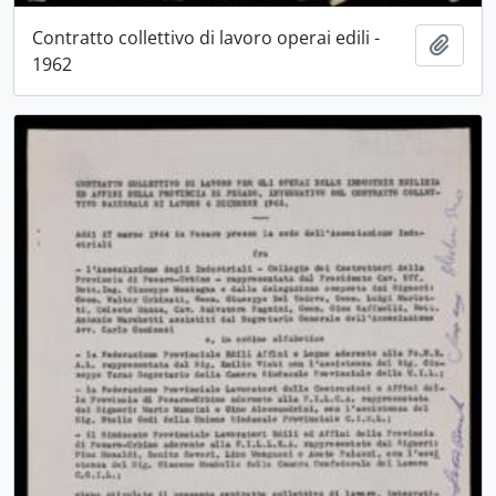
Contratto collettivo di lavoro operai edili -
Aggiu
1962