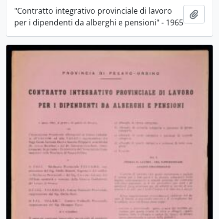
"Contratto integrativo provinciale di lavoro
Aggiu
per i dipendenti da alberghi e pensioni" - 1965