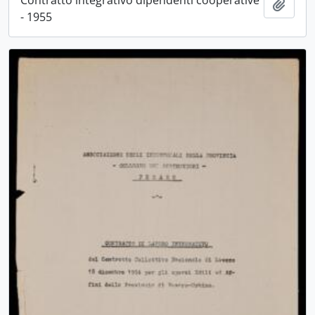
Aggiu
- 1955