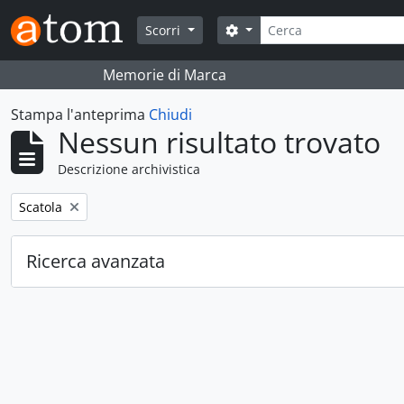
Skip to main content
Cerca
Search options
Scorri
Memorie di Marca
Stampa l'anteprima
Chiudi
Nessun risultato trovato
Descrizione archivistica
Remove filter:
Scatola
Ricerca avanzata