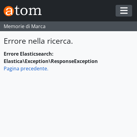
Skip to main content
Togg
Memorie di Marca
Errore nella ricerca.
Errore Elasticsearch:
Elastica\Exception\ResponseException
Pagina precedente.