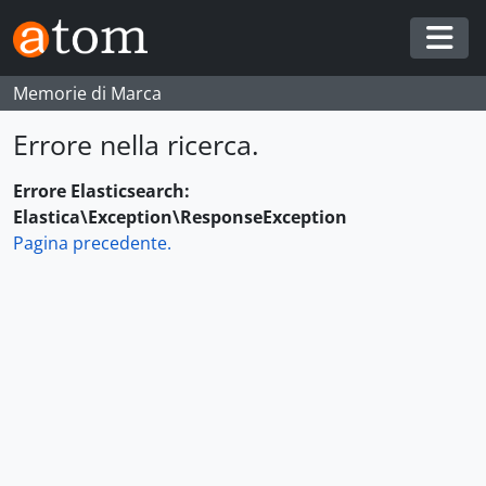
Skip to main content
Togg
Memorie di Marca
Errore nella ricerca.
Errore Elasticsearch:
Elastica\Exception\ResponseException
Pagina precedente.