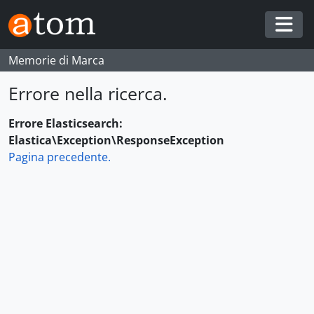
Skip to main content
Togg
Memorie di Marca
Errore nella ricerca.
Errore Elasticsearch:
Elastica\Exception\ResponseException
Pagina precedente.