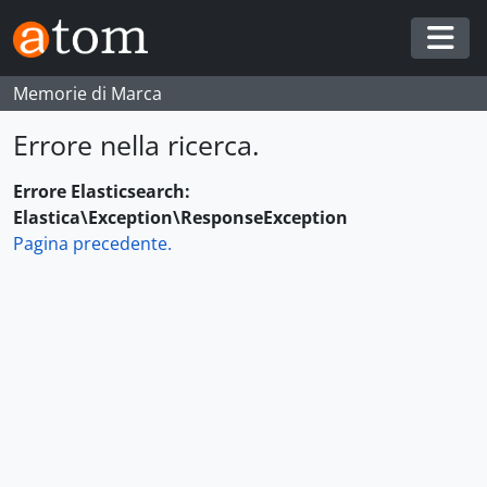
Skip to main content
Togg
Memorie di Marca
Errore nella ricerca.
Errore Elasticsearch:
Elastica\Exception\ResponseException
Pagina precedente.