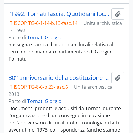
"1992. Tornati lascia. Quotidiani locali"
Aggiu
IT ISCOP TG-6-1-14-b.13-fasc.14
·
Unità archivistica
·
1992
Parte di
Tornati Giorgio
Rassegna stampa di quotidiani locali relativa al
termine del mandato parlamentare di Giorgio
Tornati.
30° anniversario della costituzione del circolo pesarese di Legambiente
Aggiu
IT ISCOP TG-8-6-b.23-fasc.6
·
Unità archivistica
·
2013
Parte di
Tornati Giorgio
Documenti prodotti e acquisiti da Tornati durante
l'organizzazione di un convegno in occasione
dell'anniversario di cui al titolo: cronologia di fatti
avvenuti nel 1973, corrispondenza (anche stampe