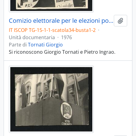
Comizio elettorale per le elezioni politiche del 1976
Aggiu
IT ISCOP TG-15-1-1-scatola34-busta1-2
·
Unità documentaria
·
1976
Parte di
Tornati Giorgio
Si riconoscono Giorgio Tornati e Pietro Ingrao.