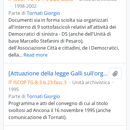
·
1998-2002
Parte di
Tornati Giorgio
Documenti sia in forma sciolta sia organizzati
all'interno di 9 sottofascicoli relativi all'attività dei
Democratici di sinistra - DS (anche dell'Unità di
base Marcello Stefanini di Pesaro),
dell'Associazione Città e cittadini, de I Democratici,
della
…
Read more
[Attuazione della legge Galli sull'organizzazione del servizio idrico integrato]
Aggiu
IT ISCOP TG-8-3-b.23-fasc.3
·
Unità archivistica
·
1995
Parte di
Tornati Giorgio
Programma e atti del convegno di cui al titolo
svoltosi ad Ancona il 16 novembre 1995 (anche
comunicazione di Tornati).