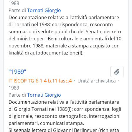
1988
Parte di
Tornati Giorgio
Documentazione relativa all'attività parlamentare
di Tornati nel 1988: corrispondenza, resoconto
sommario di sedute pubbliche del Senato, decreto
del ministro per i Beni culturale e ambientali del 10
novembre 1988, materiale a stampa acquisito con
finalità di autodocumentazione(I).
"1989"
Aggiu
IT ISCOP TG-6-1-4-b.11-fasc.4
·
Unità archivistica
·
1989
Parte di
Tornati Giorgio
Documentazione relativa all'attività parlamentare
di Giorgio Tornati nel 1989(I): corrispondenza, fogli
di giornale, resoconto stenografico, interrogazioni
parlamentari, comunicati stampa.
Si segnala lettera di Giovanni Berlinguer (richiesta