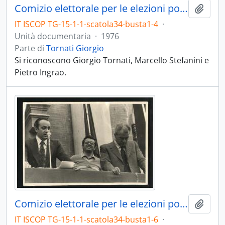
Comizio elettorale per le elezioni politiche del 1976
Aggiu
IT ISCOP TG-15-1-1-scatola34-busta1-4
·
Unità documentaria
·
1976
Parte di
Tornati Giorgio
Si riconoscono Giorgio Tornati, Marcello Stefanini e
Pietro Ingrao.
Comizio elettorale per le elezioni politiche del 1976
Aggiu
IT ISCOP TG-15-1-1-scatola34-busta1-6
·