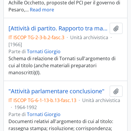
Achille Occhetto, proposte del PCI per il governo di
Pesaro,
…
Read more
[Attività di partito. Rapporto tra marxismo e religione]
Aggiu
IT ISCOP TG-2-3-b.2-fasc.3
·
Unità archivistica
·
[1966]
Parte di
Tornati Giorgio
Schema di relazione di Tornati sull'argomento di
cui al titolo (anche materiali preparatori
manoscritti)(I).
"Attività parlamentare conclusione"
Aggiu
IT ISCOP TG-6-1-13-b.13-fasc.13
·
Unità archivistica
·
1964-1992
Parte di
Tornati Giorgio
Documenti relativi all'argomento di cui al titolo:
rassegna stampa; risoluzione; corrispondenza;