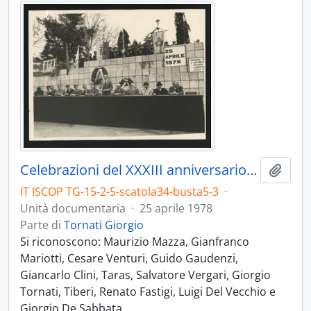
Celebrazioni del XXXIII anniversario della Liberazione d'Italia
Aggiu
IT ISCOP TG-15-2-5-scatola34-busta5-3
·
Unità documentaria
·
25 aprile 1978
Parte di
Tornati Giorgio
Si riconoscono: Maurizio Mazza, Gianfranco
Mariotti, Cesare Venturi, Guido Gaudenzi,
Giancarlo Clini, Taras, Salvatore Vergari, Giorgio
Tornati, Tiberi, Renato Fastigi, Luigi Del Vecchio e
Giorgio De Sabbata.