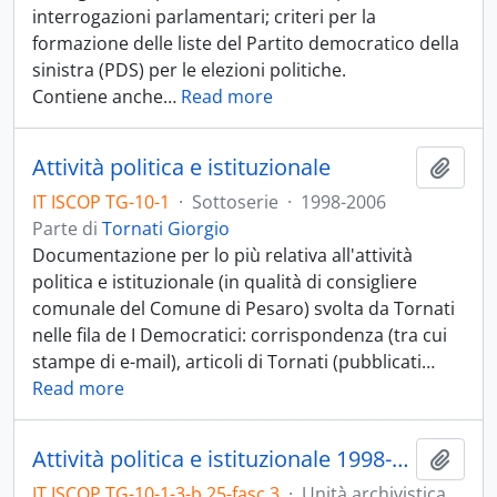
interrogazioni parlamentari; criteri per la
formazione delle liste del Partito democratico della
sinistra (PDS) per le elezioni politiche.
Contiene anche
…
Read more
Attività politica e istituzionale
Aggiu
IT ISCOP TG-10-1
·
Sottoserie
·
1998-2006
Parte di
Tornati Giorgio
Documentazione per lo più relativa all'attività
politica e istituzionale (in qualità di consigliere
comunale del Comune di Pesaro) svolta da Tornati
nelle fila de I Democratici: corrispondenza (tra cui
stampe di e-mail), articoli di Tornati (pubblicati
…
Read more
Attività politica e istituzionale 1998-2002
Aggiu
IT ISCOP TG-10-1-3-b.25-fasc.3
·
Unità archivistica