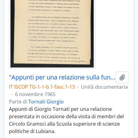
"Appunti per una relazione sulla funzione dei circoli culturali nella società italiana"
Aggiu
IT ISCOP TG-1-1-b.1-fasc.1-13
·
Unità documentaria
·
6 novembre 1965
Parte di
Tornati Giorgio
Appunti di Giorgio Tornati per una relazione
presentata in occasione della visita di membri del
Circolo Gramsci alla Scuola superiore di scienze
politiche di Lubiana.