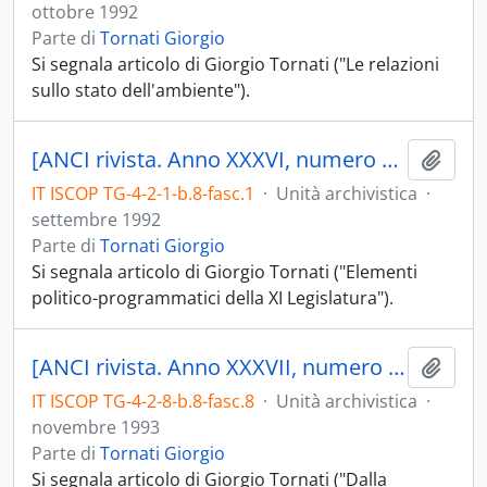
ottobre 1992
Parte di
Tornati Giorgio
Si segnala articolo di Giorgio Tornati ("Le relazioni
sullo stato dell'ambiente").
[ANCI rivista. Anno XXXVI, numero 9, settembre 1992]
Aggiu
IT ISCOP TG-4-2-1-b.8-fasc.1
·
Unità archivistica
·
settembre 1992
Parte di
Tornati Giorgio
Si segnala articolo di Giorgio Tornati ("Elementi
politico-programmatici della XI Legislatura").
[ANCI rivista. Anno XXXVII, numero 11, novembre 1993]
Aggiu
IT ISCOP TG-4-2-8-b.8-fasc.8
·
Unità archivistica
·
novembre 1993
Parte di
Tornati Giorgio
Si segnala articolo di Giorgio Tornati ("Dalla