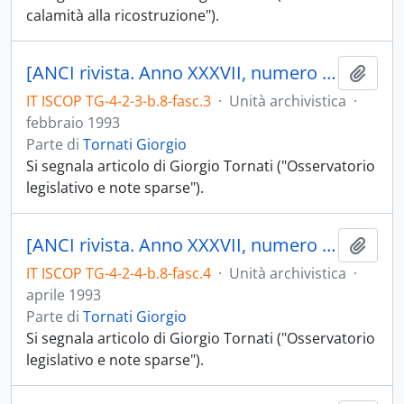
calamità alla ricostruzione").
[ANCI rivista. Anno XXXVII, numero 2, febbraio 1993]
Aggiu
IT ISCOP TG-4-2-3-b.8-fasc.3
·
Unità archivistica
·
febbraio 1993
Parte di
Tornati Giorgio
Si segnala articolo di Giorgio Tornati ("Osservatorio
legislativo e note sparse").
[ANCI rivista. Anno XXXVII, numero 4, aprile 1993]
Aggiu
IT ISCOP TG-4-2-4-b.8-fasc.4
·
Unità archivistica
·
aprile 1993
Parte di
Tornati Giorgio
Si segnala articolo di Giorgio Tornati ("Osservatorio
legislativo e note sparse").