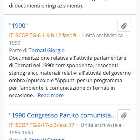
di documenti e ringraziamenti).
"1990"
Aggiu
IT ISCOP TG-6-1-9-b.12-fasc.9
·
Unità archivistica
·
1990
Parte di
Tornati Giorgio
Documentazione relativa all'attività parlamentare
di Tornati nel 1990: corrispondenza, resoconti
stenografici, materiali relativi all'attività del governo
ombra (opuscolo e "Appunti per un programma
per l'ambiente"), comunicazione di Tornati in
occasione
…
Read more
"1990 Congresso Partito comunista italiano - PCI ed elezioni amministrative"
Aggiu
IT ISCOP TG-2-17-b.3-fasc.17
·
Unità archivistica
·
1989-1990