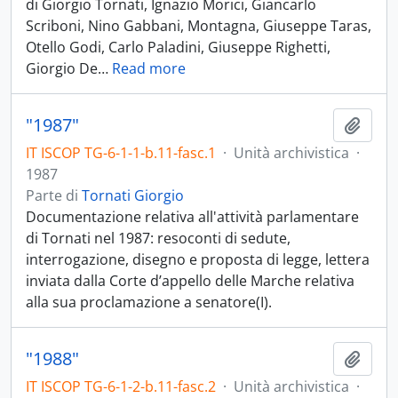
di Giorgio Tornati, Ignazio Morici, Giancarlo
Scriboni, Nino Gabbani, Montagna, Giuseppe Taras,
Otello Godi, Carlo Paladini, Giuseppe Righetti,
Giorgio De
…
Read more
"1987"
Aggiu
IT ISCOP TG-6-1-1-b.11-fasc.1
·
Unità archivistica
·
1987
Parte di
Tornati Giorgio
Documentazione relativa all'attività parlamentare
di Tornati nel 1987: resoconti di sedute,
interrogazione, disegno e proposta di legge, lettera
inviata dalla Corte d’appello delle Marche relativa
alla sua proclamazione a senatore(I).
"1988"
Aggiu
IT ISCOP TG-6-1-2-b.11-fasc.2
·
Unità archivistica
·