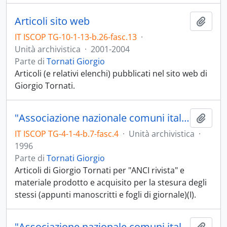
Articoli sito web
Aggiu
IT ISCOP TG-10-1-13-b.26-fasc.13
·
Unità archivistica
·
2001-2004
Parte di
Tornati Giorgio
Articoli (e relativi elenchi) pubblicati nel sito web di
Giorgio Tornati.
"Associazione nazionale comuni italiani - ANCI. Articoli"
Aggiu
IT ISCOP TG-4-1-4-b.7-fasc.4
·
Unità archivistica
·
1996
Parte di
Tornati Giorgio
Articoli di Giorgio Tornati per "ANCI rivista" e
materiale prodotto e acquisito per la stesura degli
stessi (appunti manoscritti e fogli di giornale)(I).
"Associazione nazionale comuni italiani - ANCI. Articoli per la rivista 1992-1996"
Aggiu