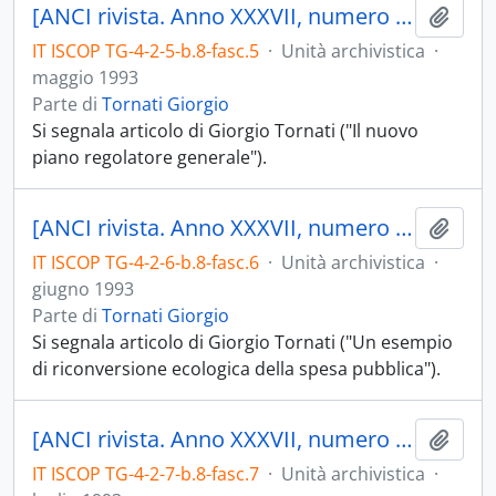
[ANCI rivista. Anno XXXVII, numero 5, maggio 1993]
Aggiu
IT ISCOP TG-4-2-5-b.8-fasc.5
·
Unità archivistica
·
maggio 1993
Parte di
Tornati Giorgio
Si segnala articolo di Giorgio Tornati ("Il nuovo
piano regolatore generale").
[ANCI rivista. Anno XXXVII, numero 6, giugno 1993]
Aggiu
IT ISCOP TG-4-2-6-b.8-fasc.6
·
Unità archivistica
·
giugno 1993
Parte di
Tornati Giorgio
Si segnala articolo di Giorgio Tornati ("Un esempio
di riconversione ecologica della spesa pubblica").
[ANCI rivista. Anno XXXVII, numero 7, luglio 1993]
Aggiu
IT ISCOP TG-4-2-7-b.8-fasc.7
·
Unità archivistica
·