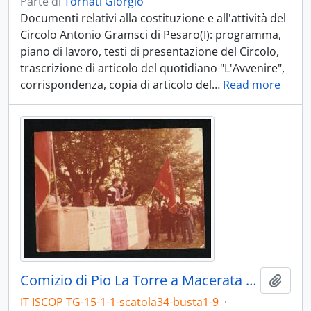
Parte di
Tornati Giorgio
Documenti relativi alla costituzione e all'attività del
Circolo Antonio Gramsci di Pesaro(I): programma,
piano di lavoro, testi di presentazione del Circolo,
trascrizione di articolo del quotidiano "L'Avvenire",
corrispondenza, copia di articolo del
…
Read more
Comizio di Pio La Torre a Macerata Feltria
Aggiu
IT ISCOP TG-15-1-1-scatola34-busta1-9
·