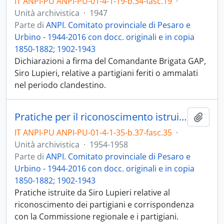
IT ANPI-PU ANPI-PU-01-4-1-19-b.34-fasc.19
·
Unità archivistica
·
1947
Parte di
ANPI. Comitato provinciale di Pesaro e
Urbino - 1944-2016 con docc. originali e in copia
1850-1882; 1902-1943
Dichiarazioni a firma del Comandante Brigata GAP,
Siro Lupieri, relative a partigiani feriti o ammalati
nel periodo clandestino.
Pratiche per il riconoscimento istruite da Lupieri 1954-1958
Aggiu
IT ANPI-PU ANPI-PU-01-4-1-35-b.37-fasc.35
·
Unità archivistica
·
1954-1958
Parte di
ANPI. Comitato provinciale di Pesaro e
Urbino - 1944-2016 con docc. originali e in copia
1850-1882; 1902-1943
Pratiche istruite da Siro Lupieri relative al
riconoscimento dei partigiani e corrispondenza
con la Commissione regionale e i partigiani.