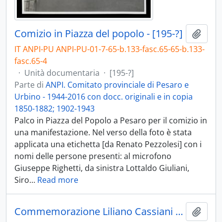
Comizio in Piazza del popolo - [195-?]
Aggiu
IT ANPI-PU ANPI-PU-01-7-65-b.133-fasc.65-65-b.133-
fasc.65-4
·
Unità documentaria
·
[195-?]
Parte di
ANPI. Comitato provinciale di Pesaro e
Urbino - 1944-2016 con docc. originali e in copia
1850-1882; 1902-1943
Palco in Piazza del Popolo a Pesaro per il comizio in
una manifestazione. Nel verso della foto è stata
applicata una etichetta [da Renato Pezzolesi] con i
nomi delle persone presenti: al microfono
Giuseppe Righetti, da sinistra Lottaldo Giuliani,
Siro
…
Read more
Commemorazione Liliano Cassiani - 1984
Aggiu