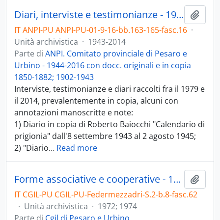
Diari, interviste e testimonianze - 1943-2015
Aggiu
IT ANPI-PU ANPI-PU-01-9-16-bb.163-165-fasc.16
·
Unità archivistica
·
1943-2014
Parte di
ANPI. Comitato provinciale di Pesaro e
Urbino - 1944-2016 con docc. originali e in copia
1850-1882; 1902-1943
Interviste, testimonianze e diari raccolti fra il 1979 e
il 2014, prevalentemente in copia, alcuni con
annotazioni manoscritte e note:
1) Diario in copia di Roberto Baiocchi "Calendario di
prigionia" dall'8 settembre 1943 al 2 agosto 1945;
2) "Diario
…
Read more
Forme associative e cooperative - 1972; 1974
Aggiu
IT CGIL-PU CGIL-PU-Federmezzadri-S.2-b.8-fasc.62
·
Unità archivistica
·
1972; 1974
Parte di
Cgil di Pesaro e Urbino