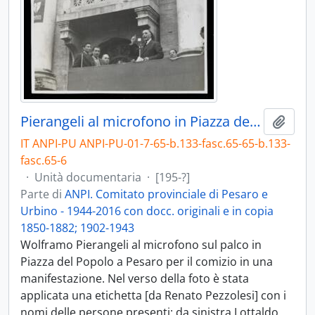
Pierangeli al microfono in Piazza del popolo - [195-?]
Aggiu
IT ANPI-PU ANPI-PU-01-7-65-b.133-fasc.65-65-b.133-
fasc.65-6
·
Unità documentaria
·
[195-?]
Parte di
ANPI. Comitato provinciale di Pesaro e
Urbino - 1944-2016 con docc. originali e in copia
1850-1882; 1902-1943
Wolframo Pierangeli al microfono sul palco in
Piazza del Popolo a Pesaro per il comizio in una
manifestazione. Nel verso della foto è stata
applicata una etichetta [da Renato Pezzolesi] con i
nomi delle persone presenti: da sinistra Lottaldo