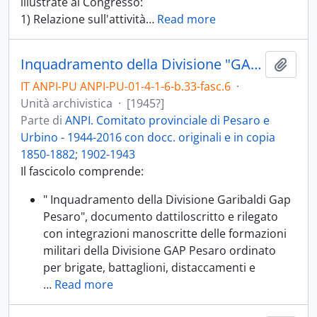
illustrate al Congresso:
1) Relazione sull'attività
…
Read more
Inquadramento della Divisione "GAP Pesaro" - [1945?]
Aggiu
IT ANPI-PU ANPI-PU-01-4-1-6-b.33-fasc.6
·
Unità archivistica
·
[1945?]
Parte di
ANPI. Comitato provinciale di Pesaro e
Urbino - 1944-2016 con docc. originali e in copia
1850-1882; 1902-1943
Il fascicolo comprende:
" Inquadramento della Divisione Garibaldi Gap
Pesaro", documento dattiloscritto e rilegato
con integrazioni manoscritte delle formazioni
militari della Divisione GAP Pesaro ordinato
per brigate, battaglioni, distaccamenti e
…
Read more