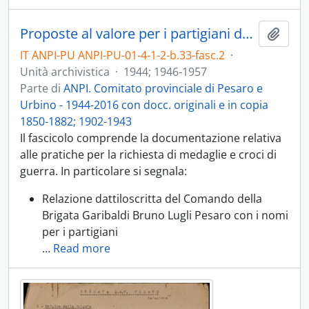
Proposte al valore per i partigiani della provincia di Pesaro - 1944-1957
Aggiu
IT ANPI-PU ANPI-PU-01-4-1-2-b.33-fasc.2
·
Unità archivistica
·
1944; 1946-1957
Parte di
ANPI. Comitato provinciale di Pesaro e
Urbino - 1944-2016 con docc. originali e in copia
1850-1882; 1902-1943
Il fascicolo comprende la documentazione relativa
alle pratiche per la richiesta di medaglie e croci di
guerra. In particolare si segnala:
Relazione dattiloscritta del Comando della
Brigata Garibaldi Bruno Lugli Pesaro con i nomi
per i partigiani
…
Read more