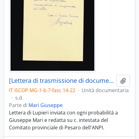
[Lettera di trasmissione di documenti inviata da Siro Lupieri]
Aggiu
IT ISCOP MG-1-b.7-fasc.14-22
·
Unità documentaria
·
s.d.
Parte di
Mari Giuseppe
Lettera di Lupieri inviata con ogni probabilità a
Giuseppe Mari e redatta su c. intestata del
Comitato provinciale di Pesaro dell'ANPI.