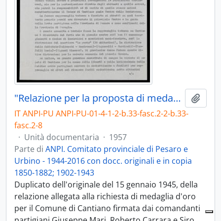
"Relazione per la proposta di medaglia d'oro al Comune di cantiano - 1957
Aggiu
IT ANPI-PU ANPI-PU-01-4-1-2-b.33-fasc.2-2-b.33-
fasc.2-8
·
Unità documentaria
·
1957
Parte di
ANPI. Comitato provinciale di Pesaro e
Urbino - 1944-2016 con docc. originali e in copia
1850-1882; 1902-1943
Duplicato dell'originale del 15 gennaio 1945, della
relazione allegata alla richiesta di medaglia d'oro
per il Comune di Cantiano firmata dai comandanti
partigiani Giuseppe Mari, Roberto Carrara e Siro