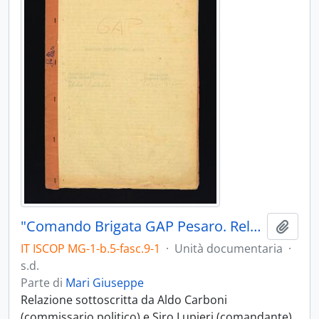
"Comando Brigata GAP Pesaro. Relazione sull'attività svolta"
Aggiu
IT ISCOP MG-1-b.5-fasc.9-1
·
Unità documentaria
·
s.d.
Parte di
Mari Giuseppe
Relazione sottoscritta da Aldo Carboni
(commissario politico) e Siro Lupieri (comandante).