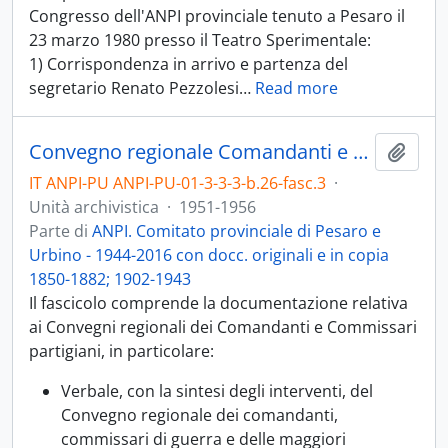
Congresso dell'ANPI provinciale tenuto a Pesaro il
23 marzo 1980 presso il Teatro Sperimentale:
1) Corrispondenza in arrivo e partenza del
segretario Renato Pezzolesi
…
Read more
Convegno regionale Comandanti e dirigenti partigiani 1951-1956
Aggiu
IT ANPI-PU ANPI-PU-01-3-3-3-b.26-fasc.3
·
Unità archivistica
·
1951-1956
Parte di
ANPI. Comitato provinciale di Pesaro e
Urbino - 1944-2016 con docc. originali e in copia
1850-1882; 1902-1943
Il fascicolo comprende la documentazione relativa
ai Convegni regionali dei Comandanti e Commissari
partigiani, in particolare:
Verbale, con la sintesi degli interventi, del
Convegno regionale dei comandanti,
commissari di guerra e delle maggiori