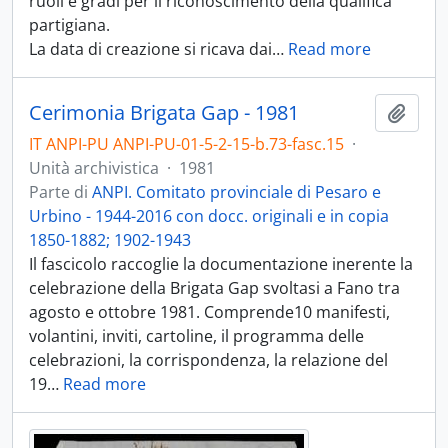
ruoli e gradi per il riconoscimento della qualifica
partigiana.
La data di creazione si ricava dai
…
Read more
Cerimonia Brigata Gap - 1981
Aggiu
IT ANPI-PU ANPI-PU-01-5-2-15-b.73-fasc.15
·
Unità archivistica
·
1981
Parte di
ANPI. Comitato provinciale di Pesaro e
Urbino - 1944-2016 con docc. originali e in copia
1850-1882; 1902-1943
Il fascicolo raccoglie la documentazione inerente la
celebrazione della Brigata Gap svoltasi a Fano tra
agosto e ottobre 1981. Comprende10 manifesti,
volantini, inviti, cartoline, il programma delle
celebrazioni, la corrispondenza, la relazione del
19
…
Read more