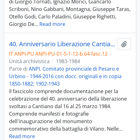
di Giorgio Tornati, Ignazio Morici, Giancarlo
Scriboni, Nino Gabbani, Montagna, Giuseppe Taras,
Otello Godi, Carlo Paladini, Giuseppe Righetti,
Giorgio De
…
Read more
40. Anniversario Liberazione Cantiano - 1983-1984
Aggiu
IT ANPI-PU ANPI-PU-01-5-1-12-b.64-fasc.12
·
Unità archivistica
·
1983-1984
Parte di
ANPI. Comitato provinciale di Pesaro e
Urbino - 1944-2016 con docc. originali e in copia
1850-1882; 1902-1943
Il fascicolo comprende documentazione per la
celebrazione del 40. anniversario della liberazione
svoltasi a Cantiano dal 16 al 25 marzo 1984.
Comprende manifesti e fotografie
dell'inaugurazione del monumento
commemorativo della battaglia di Vilano. Nelle
…
Read more