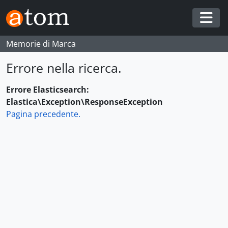
Skip to main content
Togg
Memorie di Marca
Errore nella ricerca.
Errore Elasticsearch:
Elastica\Exception\ResponseException
Pagina precedente.