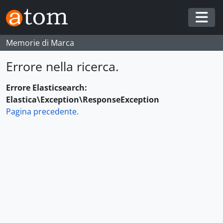
Skip to main content
Togg
Memorie di Marca
Errore nella ricerca.
Errore Elasticsearch:
Elastica\Exception\ResponseException
Pagina precedente.