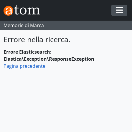
Skip to main content
Togg
Memorie di Marca
Errore nella ricerca.
Errore Elasticsearch:
Elastica\Exception\ResponseException
Pagina precedente.