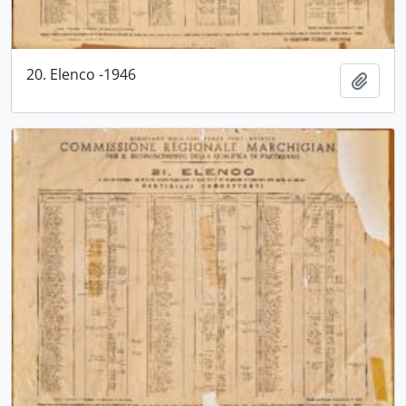
20. Elenco -1946
Aggiu