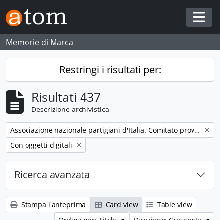
Skip to main content
Togg
Memorie di Marca
Restringi i risultati per:
Risultati 437
Descrizione archivistica
Remove filter:
Associazione nazionale partigiani d'Italia. Comitato provinciale di Pesaro e Urbino
Remove filter:
Con oggetti digitali
Ricerca avanzata
Stampa l'anteprima
Card view
Table view
Ordina per: Titolo
Direzione: Crescente