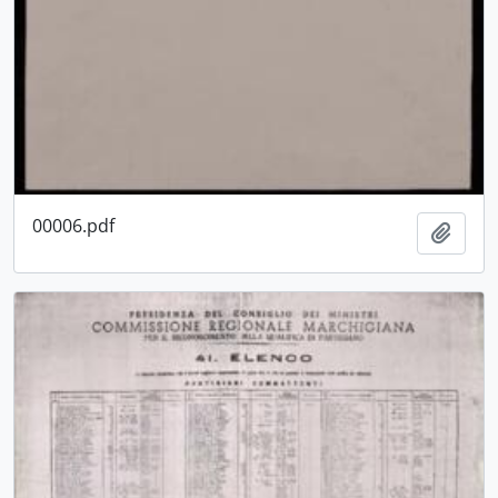
00006.pdf
Aggiu