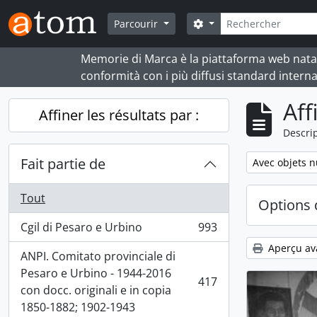
Skip to main content
Rechercher
Search options
Parcourir
Memorie di Marca è la piattaforma web nata per
conformità con i più diffusi standard interna
Aff
Affiner les résultats par :
Descrip
Fait partie de
Remove filter:
Avec objets 
Tout
Options 
Cgil di Pesaro e Urbino
993
, 993 résultats
Aperçu av
ANPI. Comitato provinciale di
Pesaro e Urbino - 1944-2016
417
, 417 résultats
con docc. originali e in copia
1850-1882; 1902-1943