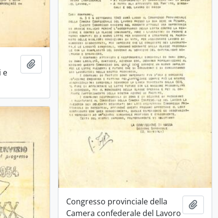
Ajouter au presse-papier
i e
Congresso provinciale della
Ajout
Camera confederale del Lavoro