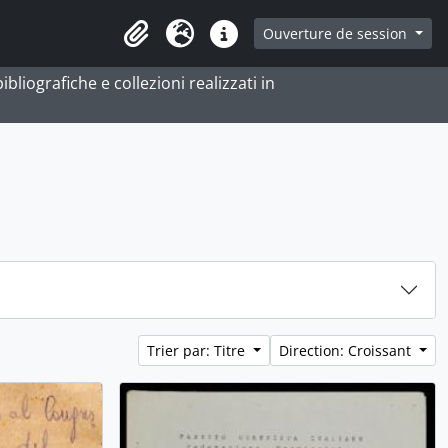
ge
Ouverture de session
Presse-papier
Langue
Liens rapides
bliografiche e collezioni realizzati in
Trier par: Titre
Direction: Croissant