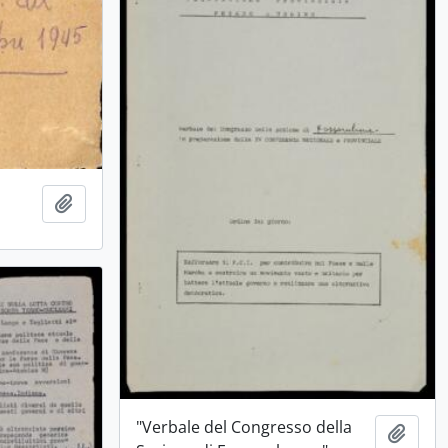
Ajouter au presse-papier
"Verbale del Congresso della
Ajout