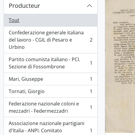
Producteur
Tout
Confederazione generale italiana
del lavoro - CGIL di Pesaro e
2
, 2 résultats
Urbino
Partito comunista italiano - PCI.
1
, 1 résultats
Sezione di Fossombrone
Mari, Giuseppe
1
, 1 résultats
Tornati, Giorgio
1
, 1 résultats
Federazione nazionale coloni e
1
, 1 résultats
mezzadri - Federmezzadri
Associazione nazionale partigiani
d'Italia - ANPI. Comitato
1
, 1 résultats