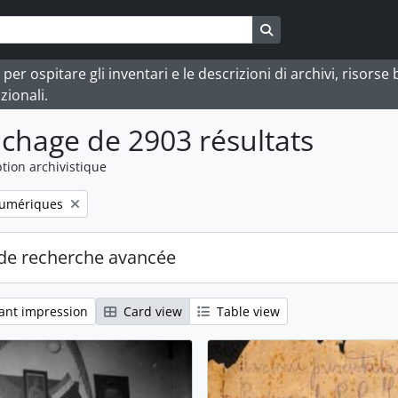
Search in browse pa
 ospitare gli inventari e le descrizioni di archivi, risorse bi
zionali.
ichage de 2903 résultats
tion archivistique
numériques
de recherche avancée
ant impression
Card view
Table view