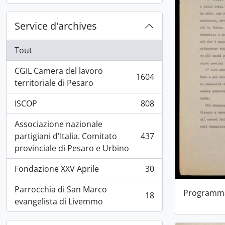
Service d'archives
Tout
CGIL Camera del lavoro
1604
, 1604 résultats
territoriale di Pesaro
ISCOP
808
, 808 résultats
Associazione nazionale
partigiani d'Italia. Comitato
437
, 437 résultats
provinciale di Pesaro e Urbino
Fondazione XXV Aprile
30
, 30 résultats
Parrocchia di San Marco
Programma
18
, 18 résultats
evangelista di Livemmo