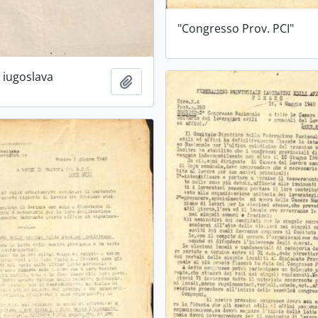
"Congresso Prov. PCI"
o iugoslava
Ajouter au presse-papier