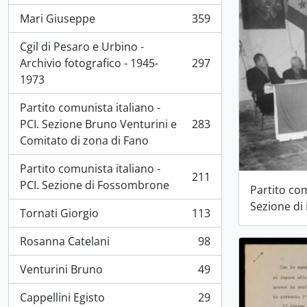
Mari Giuseppe
359
, 359 résultats
Cgil di Pesaro e Urbino -
Archivio fotografico - 1945-
297
, 297 résultats
1973
Partito comunista italiano -
PCI. Sezione Bruno Venturini e
283
, 283 résultats
Comitato di zona di Fano
Partito comunista italiano -
211
, 211 résultats
PCI. Sezione di Fossombrone
Partito com
Sezione d
Tornati Giorgio
113
, 113 résultats
Rosanna Catelani
98
, 98 résultats
Venturini Bruno
49
, 49 résultats
Cappellini Egisto
29
, 29 résultats