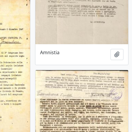
Amnistia
Ajout