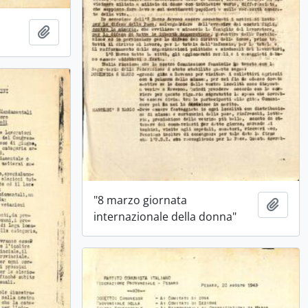
Ajouter au presse-papier
"8 marzo giornata
Ajout
internazionale della donna"