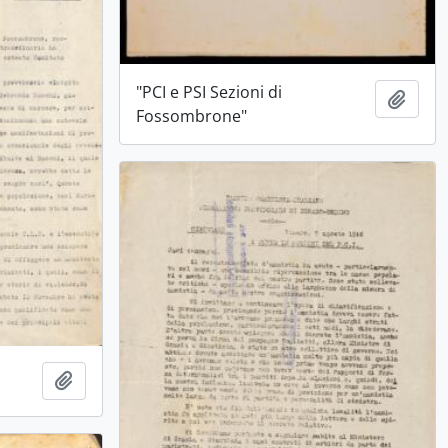
"PCI e PSI Sezioni di
Ajout
Fossombrone"
Ajouter au presse-papier