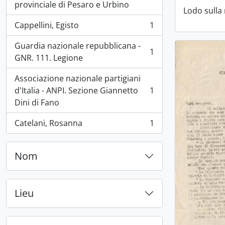
provinciale di Pesaro e Urbino
Lodo sulla
Cappellini, Egisto
1
, 1 résultats
Guardia nazionale repubblicana -
1
, 1 résultats
GNR. 111. Legione
Associazione nazionale partigiani
d'Italia - ANPI. Sezione Giannetto
1
, 1 résultats
Dini di Fano
Catelani, Rosanna
1
, 1 résultats
Nom
Lieu