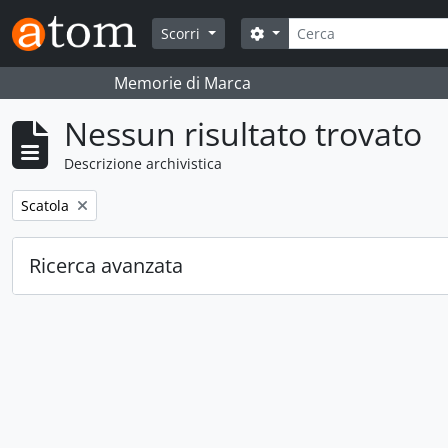
Skip to main content
Cerca
Search options
Scorri
Memorie di Marca
Nessun risultato trovato
Descrizione archivistica
Remove filter:
Scatola
Ricerca avanzata