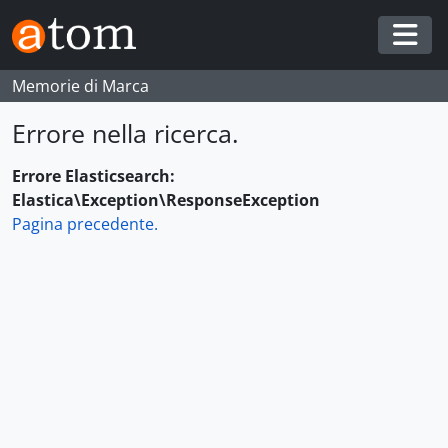
Skip to main content
Togg
Memorie di Marca
Errore nella ricerca.
Errore Elasticsearch:
Elastica\Exception\ResponseException
Pagina precedente.