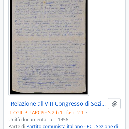
"Relazione all'VIII Congresso di Sezione" - 1956
Aggiu
IT CGIL-PU APCISF-S.2-b.1 - fasc. 2-1
·
Unità documentaria
·
1956
Parte di
Partito comunista italiano - PCI. Sezione di