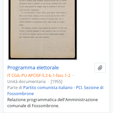
Programma elettorale
Aggiu
IT CGIL-PU APCISF-S.2-b.1-fasc.1-2
·
Unità documentaria
·
[1955]
Parte di
Partito comunista italiano - PCI. Sezione di
Fossombrone
Relazione programmatica dell'Amministrazione
comunale di Fossombrone.