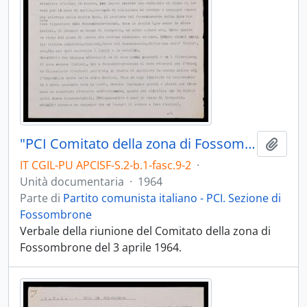
"PCI Comitato della zona di Fossombrone" 1964
Aggiu
IT CGIL-PU APCISF-S.2-b.1-fasc.9-2
·
Unità documentaria
·
1964
Parte di
Partito comunista italiano - PCI. Sezione di
Fossombrone
Verbale della riunione del Comitato della zona di
Fossombrone del 3 aprile 1964.