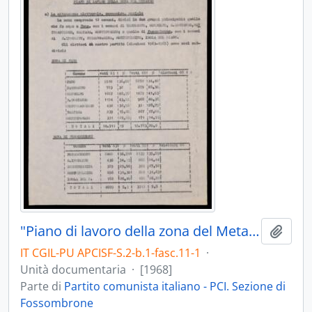
"Piano di lavoro della zona del Metauro"
Aggiu
IT CGIL-PU APCISF-S.2-b.1-fasc.11-1
·
Unità documentaria
·
[1968]
Parte di
Partito comunista italiano - PCI. Sezione di
Fossombrone