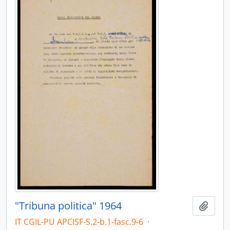
"Tribuna politica" 1964
Aggiu
IT CGIL-PU APCISF-S.2-b.1-fasc.9-6
·