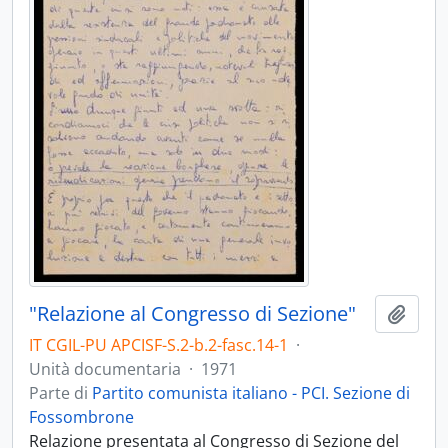
"Relazione al Congresso di Sezione"
Aggiu
IT CGIL-PU APCISF-S.2-b.2-fasc.14-1
·
Unità documentaria
·
1971
Parte di
Partito comunista italiano - PCI. Sezione di
Fossombrone
Relazione presentata al Congresso di Sezione del