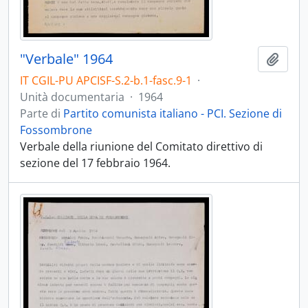
"Verbale" 1964
Aggiu
IT CGIL-PU APCISF-S.2-b.1-fasc.9-1
·
Unità documentaria
·
1964
Parte di
Partito comunista italiano - PCI. Sezione di
Fossombrone
Verbale della riunione del Comitato direttivo di
sezione del 17 febbraio 1964.