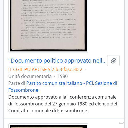
"Documento politico approvato nella Conferenza comunale di Fossombrone" - 1980
Aggiu
IT CGIL-PU APCISF-S.2-b.3-fasc.30-2
·
Unità documentaria
·
1980
Parte di
Partito comunista italiano - PCI. Sezione di
Fossombrone
Documento approvato alla I conferenza comunale
di Fossombrone del 27 gennaio 1980 ed elenco del
Comitato comunale di Fossombrone.