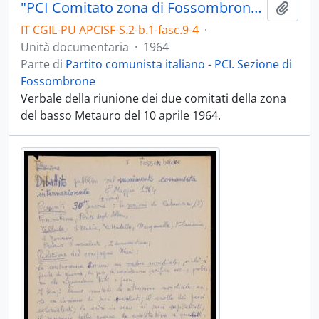
"PCI Comitato zona di Fossombrone" 1964
Aggiu
IT CGIL-PU APCISF-S.2-b.1-fasc.9-4
·
Unità documentaria
·
1964
Parte di
Partito comunista italiano - PCI. Sezione di
Fossombrone
Verbale della riunione dei due comitati della zona
del basso Metauro del 10 aprile 1964.