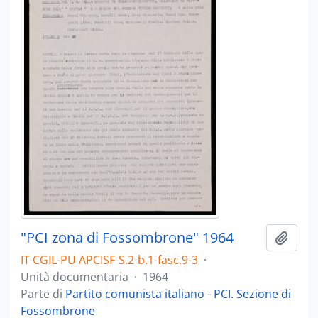
"PCI zona di Fossombrone" 1964
Aggiu
IT CGIL-PU APCISF-S.2-b.1-fasc.9-3
·
Unità documentaria
·
1964
Parte di
Partito comunista italiano - PCI. Sezione di
Fossombrone