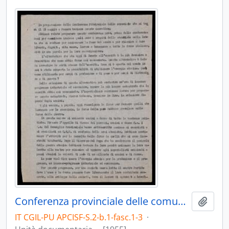
Conferenza provinciale delle comuniste
Aggiu
IT CGIL-PU APCISF-S.2-b.1-fasc.1-3
·