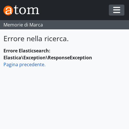
Skip to main content
Togg
Memorie di Marca
Errore nella ricerca.
Errore Elasticsearch:
Elastica\Exception\ResponseException
Pagina precedente.