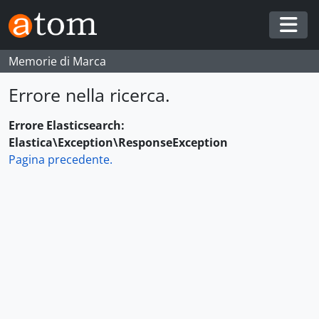
Skip to main content
Togg
Memorie di Marca
Errore nella ricerca.
Errore Elasticsearch:
Elastica\Exception\ResponseException
Pagina precedente.