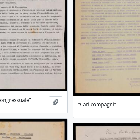
ongressuale"
Aggiungi all'area di lavoro
"Cari compagni"