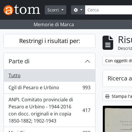
Skip to main content
Cerca
Search options
Scorri
Memorie di Marca
Ris
Restringi i risultati per:
Descriz
Parte di
Remove filter:
Con oggetti di
Tutto
Ricerca 
Cgil di Pesaro e Urbino
993
, 993 risultati
Stampa l'
ANPI. Comitato provinciale di
Pesaro e Urbino - 1944-2016
417
, 417 risultati
con docc. originali e in copia
1850-1882; 1902-1943