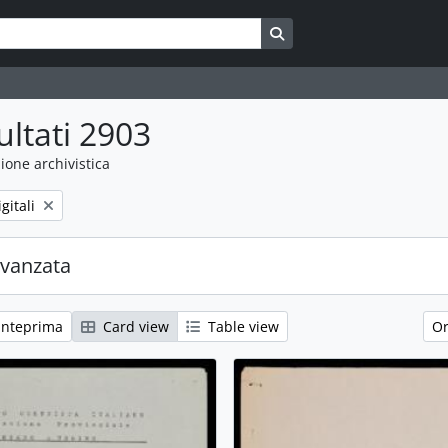
Search in browse page
ultati 2903
ione archivistica
gitali
avanzata
anteprima
Card view
Table view
Or