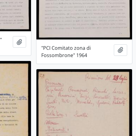
"
Aggiungi all'area di lavoro
"PCI Comitato zona di
Aggiu
Fossombrone" 1964