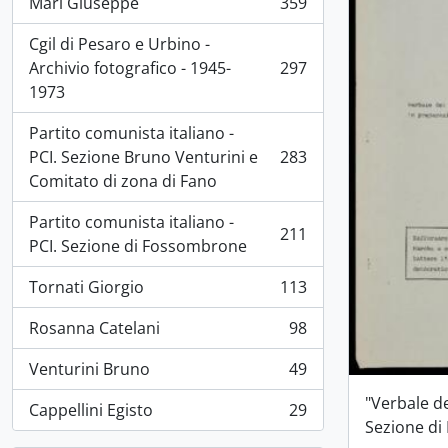
Mari Giuseppe
359
, 359 risultati
Cgil di Pesaro e Urbino -
Archivio fotografico - 1945-
297
, 297 risultati
1973
Partito comunista italiano -
PCI. Sezione Bruno Venturini e
283
, 283 risultati
Comitato di zona di Fano
Partito comunista italiano -
211
, 211 risultati
PCI. Sezione di Fossombrone
Tornati Giorgio
113
, 113 risultati
Rosanna Catelani
98
, 98 risultati
Venturini Bruno
49
, 49 risultati
"Verbale d
Cappellini Egisto
29
, 29 risultati
Sezione d