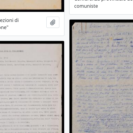
comuniste
Sezioni di
Aggiungi all'area di lavoro
one"