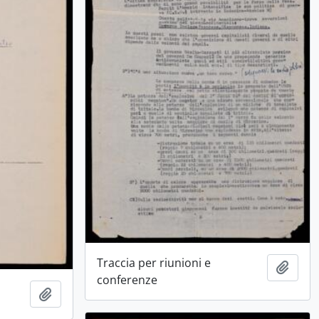
Traccia per riunioni e
Aggiu
conferenze
Aggiungi all'area di lavoro