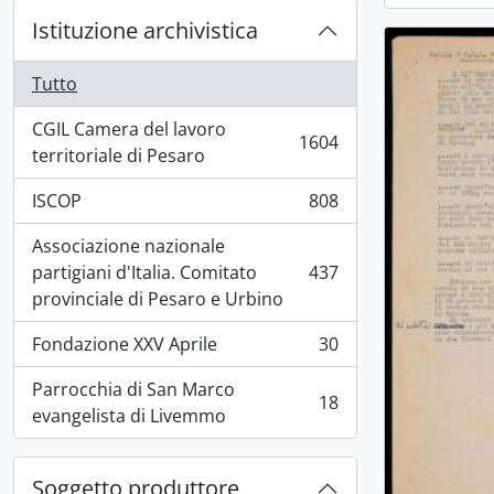
Istituzione archivistica
Tutto
CGIL Camera del lavoro
1604
, 1604 risultati
territoriale di Pesaro
ISCOP
808
, 808 risultati
Associazione nazionale
partigiani d'Italia. Comitato
437
, 437 risultati
provinciale di Pesaro e Urbino
Fondazione XXV Aprile
30
, 30 risultati
Parrocchia di San Marco
18
, 18 risultati
evangelista di Livemmo
Soggetto produttore