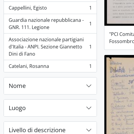
Cappellini, Egisto
1
, 1 risultati
Guardia nazionale repubblicana -
1
, 1 risultati
GNR. 111. Legione
"PCI Comita
Associazione nazionale partigiani
Fossombro
d'Italia - ANPI. Sezione Giannetto
1
, 1 risultati
Dini di Fano
Catelani, Rosanna
1
, 1 risultati
Nome
Luogo
Livello di descrizione