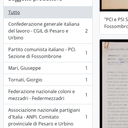
Tutto
"PCI e PSI 
Confederazione generale italiana
Fossombr
del lavoro - CGIL di Pesaro e
2
, 2 risultati
Urbino
Partito comunista italiano - PCI.
1
, 1 risultati
Sezione di Fossombrone
Mari, Giuseppe
1
, 1 risultati
Tornati, Giorgio
1
, 1 risultati
Federazione nazionale coloni e
1
, 1 risultati
mezzadri - Federmezzadri
Associazione nazionale partigiani
d'Italia - ANPI. Comitato
1
, 1 risultati
provinciale di Pesaro e Urbino