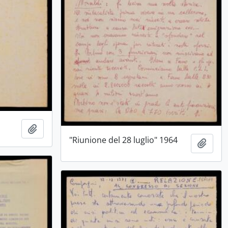
Aggiungi all'area di lavoro
"Riunione del 28 luglio" 1964
Aggiu