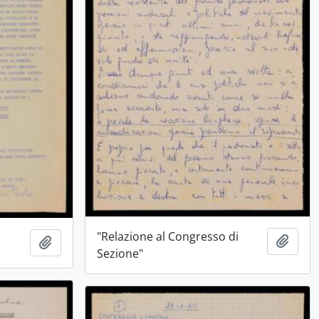
"Relazione al Congresso di
Aggiu
Aggiungi all'area di lavoro
Sezione"