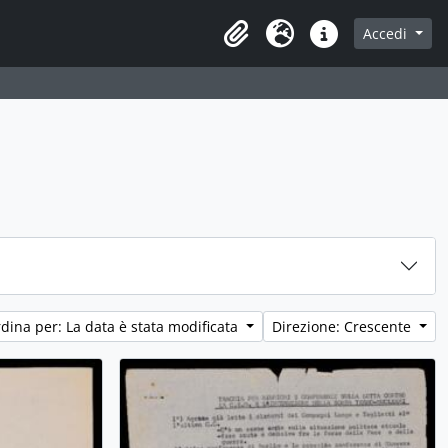
Accedi
Area di lavoro
Lingua
Collegamenti veloci
dina per: La data è stata modificata
Direzione: Crescente