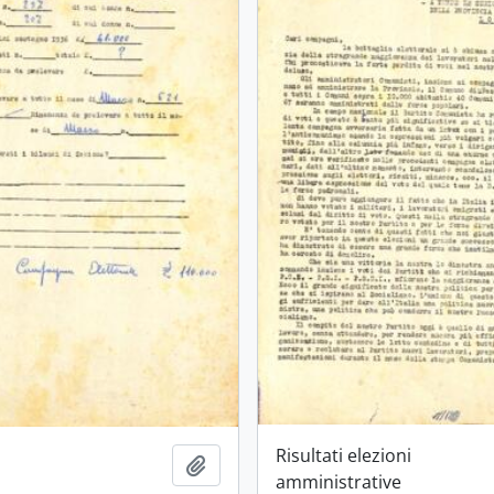
Risultati elezioni
Aggiungi all'area di lavoro
amministrative