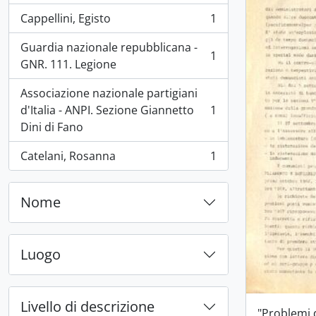
Cappellini, Egisto
1
, 1 risultati
Guardia nazionale repubblicana -
1
, 1 risultati
GNR. 111. Legione
Associazione nazionale partigiani
d'Italia - ANPI. Sezione Giannetto
1
, 1 risultati
Dini di Fano
Catelani, Rosanna
1
, 1 risultati
Nome
Luogo
Livello di descrizione
"Problemi 