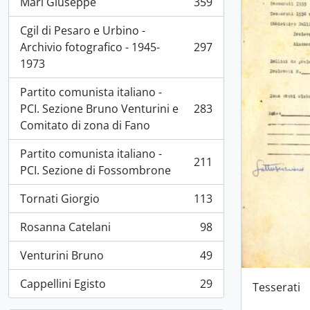
Mari Giuseppe
359
, 359 risultati
Cgil di Pesaro e Urbino -
Archivio fotografico - 1945-
297
, 297 risultati
1973
Partito comunista italiano -
PCI. Sezione Bruno Venturini e
283
, 283 risultati
Comitato di zona di Fano
Partito comunista italiano -
211
, 211 risultati
PCI. Sezione di Fossombrone
Tornati Giorgio
113
, 113 risultati
Rosanna Catelani
98
, 98 risultati
Venturini Bruno
49
, 49 risultati
Cappellini Egisto
29
Tesserati
, 29 risultati