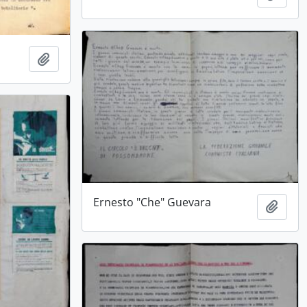
Aggiungi all'area di lavoro
Ernesto "Che" Guevara
Aggiu