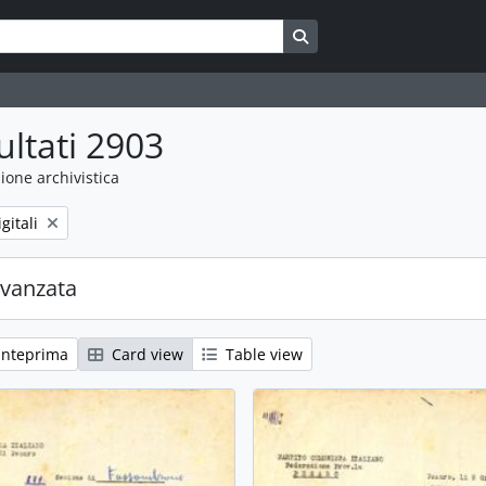
Search in browse page
ultati 2903
ione archivistica
gitali
avanzata
anteprima
Card view
Table view