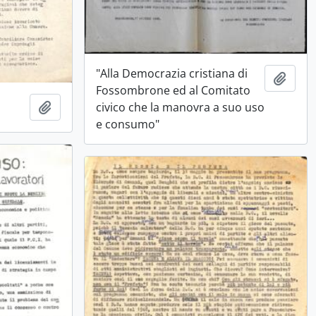
"Alla Democrazia cristiana di
Aggiu
Fossombrone ed al Comitato
Aggiungi all'area di lavoro
civico che la manovra a suo uso
e consumo"