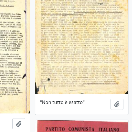
"Non tutto è esatto"
Aggiu
Aggiungi all'area di lavoro