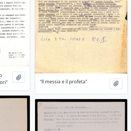
o
Aggiungi all'area di lavoro
"Il messia e il profeta"
ori"
Aggiu