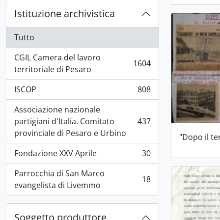
Istituzione archivistica
Tutto
CGIL Camera del lavoro
1604
, 1604 risultati
territoriale di Pesaro
ISCOP
808
, 808 risultati
Associazione nazionale
partigiani d'Italia. Comitato
437
, 437 risultati
provinciale di Pesaro e Urbino
"Dopo il t
Fondazione XXV Aprile
30
, 30 risultati
Parrocchia di San Marco
18
, 18 risultati
evangelista di Livemmo
Soggetto produttore