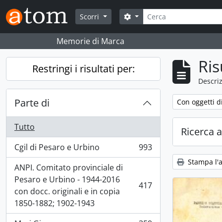
Skip to main content
Cerca
Search options
Scorri
Memorie di Marca
Ris
Restringi i risultati per:
Descriz
Parte di
Remove filter:
Con oggetti di
Tutto
Ricerca 
Cgil di Pesaro e Urbino
993
, 993 risultati
Stampa l'
ANPI. Comitato provinciale di
Pesaro e Urbino - 1944-2016
417
, 417 risultati
con docc. originali e in copia
1850-1882; 1902-1943