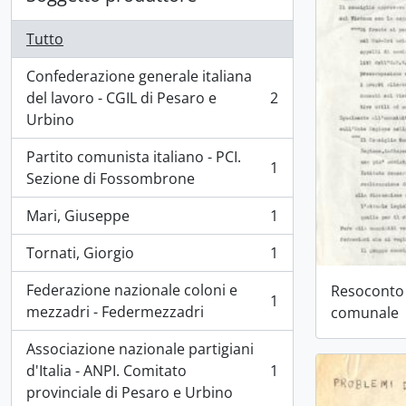
Tutto
Confederazione generale italiana
del lavoro - CGIL di Pesaro e
2
, 2 risultati
Urbino
Partito comunista italiano - PCI.
1
, 1 risultati
Sezione di Fossombrone
Mari, Giuseppe
1
, 1 risultati
Tornati, Giorgio
1
, 1 risultati
Federazione nazionale coloni e
Resoconto 
1
, 1 risultati
mezzadri - Federmezzadri
comunale
Associazione nazionale partigiani
d'Italia - ANPI. Comitato
1
, 1 risultati
provinciale di Pesaro e Urbino