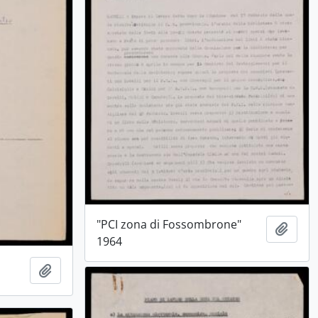
"PCI zona di Fossombrone"
Aggiu
1964
Aggiungi all'area di lavoro