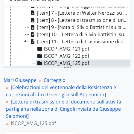
[Item] 6 - "Biografia aggiornata [di Guido Latini]", Macerata, 21 ottobre 1954
[Item] 7 - [Lettera di Walter Nerozzi su una manifestazione organizzata a Matelica in onore dei partigiani caduti], Roma, 16 marzo 1957
[Item] 8 - [Lettera di trasmissione di una fotografia inviata da Silvio Battistini], Matelica, 31 luglio 1957
[Item] 9 - [Nota di Silvio Battistini sulla medaglia al valore militare concessa al partigiano Augusto Cegna], [1958]
[Item] 10 - [Lettera di Silvio Battistini sulla mancata consegna ai familiari del partigiano Augusto Cegna della medaglia d'argento al valore militare], Matelica, 18 giugno 1959
[Item] 11 - [Lettera di trasmissione di documenti sull'attività partigiana nella zona di Cingoli inviata da Giuseppe Salomoni], Macerata, 5 giugno 1963
ISCOP_AMG_121.pdf
ISCOP_AMG_122.pdf
ISCOP_AMG_125.pdf
[Item] 12 - [Lettera di trasmissione di documenti sull'attività partigiana nella zona di Cingoli inviata da Giuseppe Salomoni], Macerata, 20 giugno 1963
[Item] 13 - [Lettera di Alfranco Capponi sulla lotta partigiana combattuta a Pioraco e sulla composizione e l'attività svolta dal locale CLN], Pioraco, 23 giugno 1963
Mari Giuseppe
Carteggio
[Item] 14 - [Lettera di Silvio Battistini sulla composizione e l'attività del CLN di Matelica], Matelica, 5 luglio 1963
[Celebrazioni del ventennale della Resistenza e
[Item] 15 - [Lettera di trasmissione di documenti sull'attività partigiana nella zona di Cingoli inviata da Giuseppe Salomoni], Macerata, 8 luglio 1963
correzioni al libro Guerriglia sull'Appennino]
[Item] 16 - [Lettera di Leopold Verbovsek sulla traduzione di un libro di Giuseppe Mari e questioni diverse], Lubiana, 30 marzo 1964
[Lettera di trasmissione di documenti sull'attività
[Item] 17 - [Lettera di ringraziamento di Augusto Pantanetti per la ricezione di una fotografia], Macerata, 23 maggio 1964
partigiana nella zona di Cingoli inviata da Giuseppe
[Item] 18 - [Richiesta di Augusto Pantanetti di copia di un libro di Giuseppe Mari], Macerata, 24 maggio 1964
Salomoni]
[Item] 19 - [Lettera del sindaco di Loro Piceno sulla composizione del locale CLN], Loro Piceno, 21 settembre 1964
ISCOP_AMG_125.pdf
[Item] 20 - [Lettera di Giuseppe Pancaldi sulla composizione del CLN di Filottrano e i partigiani combattenti e i patrioti riconosciuti], Filottrano, 24 settembre 1964