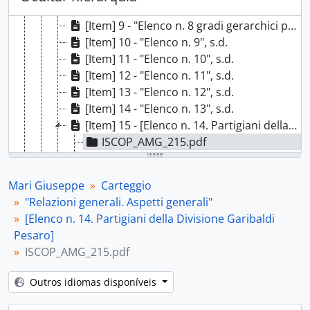
[Item] 8 - "Elenco n. 7", s.d.
[Item] 9 - "Elenco n. 8 gradi gerarchici partigiani - riconoscimento - (Divisione Mario Gr[uppo] Divis[ioni] Spartaco)", s.d.
[Item] 10 - "Elenco n. 9", s.d.
[Item] 11 - "Elenco n. 10", s.d.
[Item] 12 - "Elenco n. 11", s.d.
[Item] 13 - "Elenco n. 12", s.d.
[Item] 14 - "Elenco n. 13", s.d.
[Item] 15 - [Elenco n. 14. Partigiani della Divisione Garibaldi Pesaro], s.d.
ISCOP_AMG_215.pdf
ISCOP_AMG_216.pdf
[Item] 16 - [Elenco n. 14. Partigiani della Divisione Garibaldi Pesaro], s.d.
Mari Giuseppe
Carteggio
[Documento] b.5-fasc.8 - Salvacondotti alleati per Mari, 1944-1945
"Relazioni generali. Aspetti generali"
[Documento] b.5-fasc.9 - [GAP Pesaro], 1944-1945
[Elenco n. 14. Partigiani della Divisione Garibaldi
[Documento] b.6-fasc.10 - [Relazioni varie], 1944-1947
Pesaro]
[Documento] b.6-fasc.11 - "Resistenza Ascoli Piceno", 1944-1965
ISCOP_AMG_215.pdf
[Documento] b.6-fasc.12 - [Resistenza Pesaro. Varie], 1944-1965
[Documento] b.6-fasc.13 - [Brigate e Resistenza Pesaro], 1944-1969
Outros idiomas disponíveis
[Documento] b.7-fasc.14 - Documenti [Brigata Garibaldi] Bruno Lugli, 1944-1974
[Documento] b.7-fasc.15 - "Personale (sede)", 1944-1994