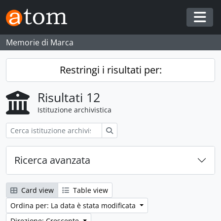
Skip to main content
Togg
Memorie di Marca
Restringi i risultati per:
Risultati 12
Istituzione archivistica
Cerca
Ricerca avanzata
Card view
Table view
Ordina per: La data è stata modificata
Direzione: Crescente