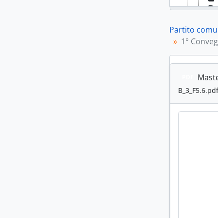
Partito comun
1° Convegn
[Se
[Se
[Se
Maste
PDF
B_3_F5.6.pd