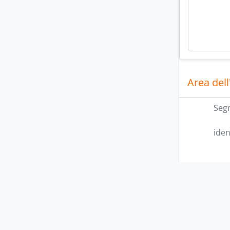
Area dell
Seg
iden
Livello di 
Con