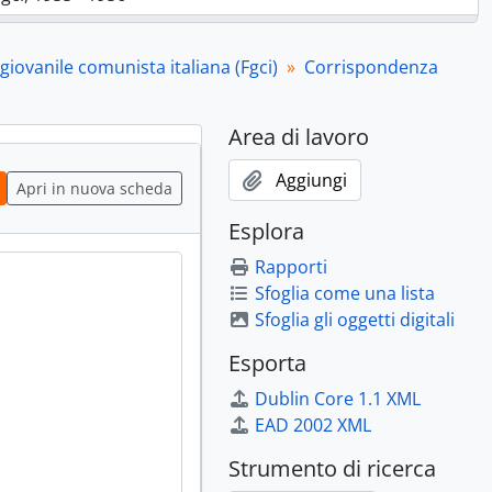
 - 1958
iovanile comunista italiana (Fgci)
Corrispondenza
00
Area di lavoro
Aggiungi
Apri in nuova scheda
Esplora
Rapporti
Sfoglia come una lista
Sfoglia gli oggetti digitali
Esporta
Dublin Core 1.1 XML
EAD 2002 XML
Strumento di ricerca