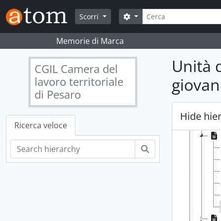
[Se
Skip to main content
Cerca
Search options
Scorri
[Se
[Se
Memorie di Marca
[Se
[Se
Unità 
[Se
CGIL Camera del
[Se
lavoro territoriale
giovan
di Pesaro
Hide hie
Ricerca veloce
Cerca