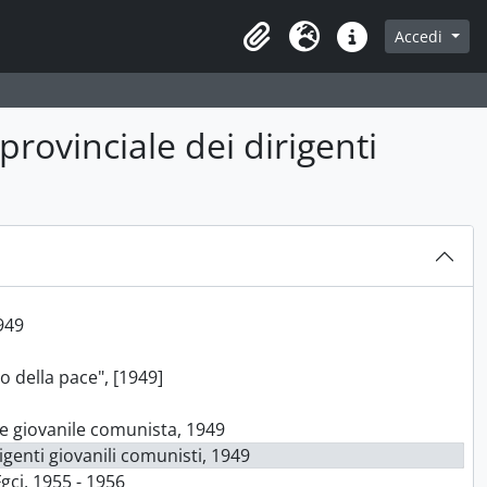
Accedi
Area di lavoro
Lingua
Collegamenti veloci
rovinciale dei dirigenti
3
944 - 1949; 1955 - 1968; 1978
ista, 1944
iovanile comunista di Fossombrone, 1945-1946
 della Federazione del Partito comunista di Pesaro, 1947
 1948
949
o della pace", [1949]
ne giovanile comunista, 1949
genti giovanili comunisti, 1949
Fgci, 1955 - 1956