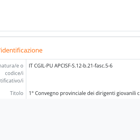
'identificazione
natura/e o
IT CGIL-PU APCISF-S.12-b.21-fasc.5-6
codice/i
tificativo/i
Titolo
1° Convegno provinciale dei dirigenti giovanili 
Date
1949 (Creazione)
descrizione
Unità documentaria
sistenza e
1 c.
supporto