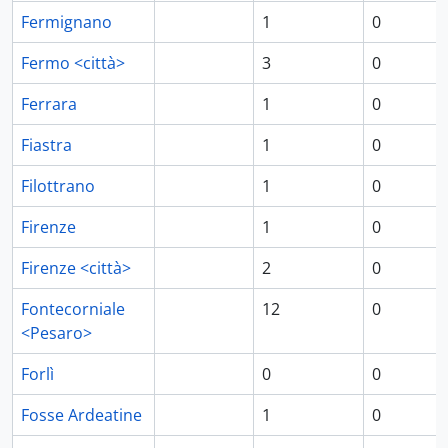
Fermignano
1
0
Fermo <città>
3
0
Ferrara
1
0
Fiastra
1
0
Filottrano
1
0
Firenze
1
0
Firenze <città>
2
0
Fontecorniale
12
0
<Pesaro>
Forlì
0
0
Fosse Ardeatine
1
0