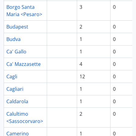
Borgo Santa
3
0
Maria <Pesaro>
Budapest
2
0
Budva
1
0
Ca' Gallo
1
0
Ca' Mazzasette
4
0
Cagli
12
0
Cagliari
1
0
Caldarola
1
0
Calultimo
2
0
<Sassocorvaro>
Camerino
1
0