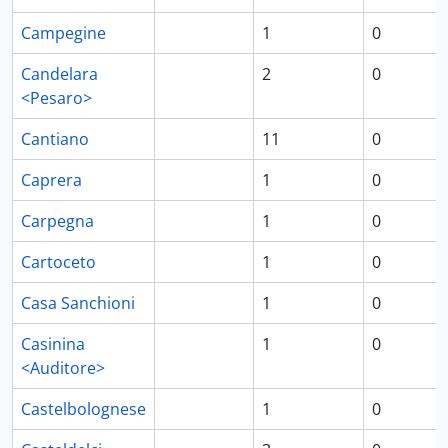
Campegine
1
0
Candelara
2
0
<Pesaro>
Cantiano
11
0
Caprera
1
0
Carpegna
1
0
Cartoceto
1
0
Casa Sanchioni
1
0
Casinina
1
0
<Auditore>
Castelbolognese
1
0