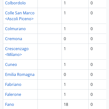
Colbordolo
1
0
Colle San Marco
1
0
<Ascoli Piceno>
Colmurano
1
0
Cremona
0
0
Crescenzago
1
0
<Milano>
Cuneo
1
0
Emilia Romagna
0
0
Fabriano
1
0
Falerone
1
0
Fano
18
0