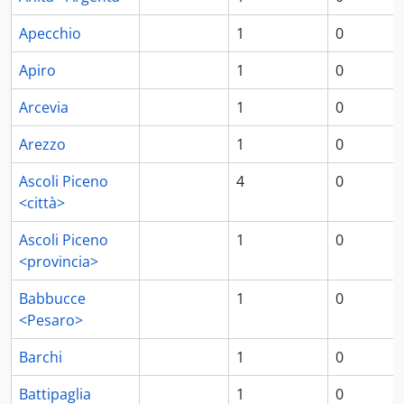
Apecchio
1
0
Apiro
1
0
Arcevia
1
0
Arezzo
1
0
Ascoli Piceno
4
0
<città>
Ascoli Piceno
1
0
<provincia>
Babbucce
1
0
<Pesaro>
Barchi
1
0
Battipaglia
1
0