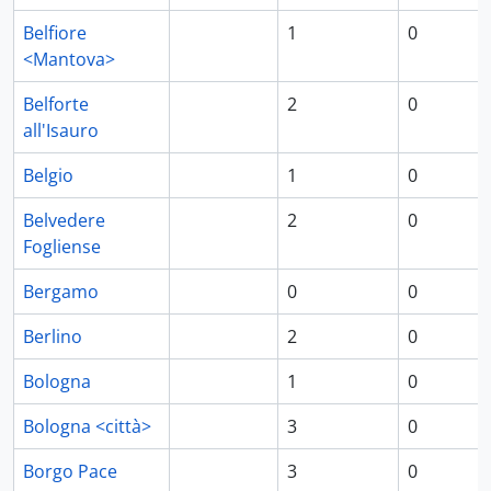
Belfiore
1
0
<Mantova>
Belforte
2
0
all'Isauro
Belgio
1
0
Belvedere
2
0
Fogliense
Bergamo
0
0
Berlino
2
0
Bologna
1
0
Bologna <città>
3
0
Borgo Pace
3
0