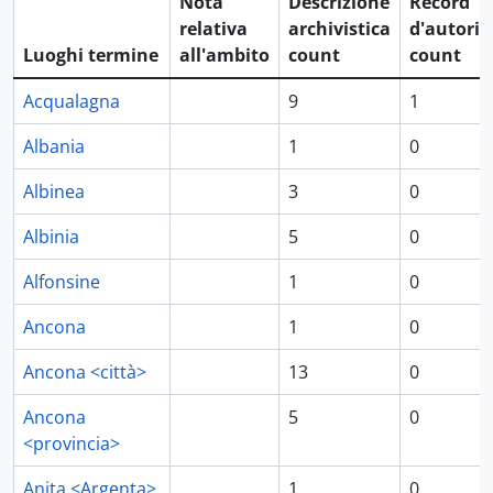
Nota
Descrizione
Record
relativa
archivistica
d'autorit
Luoghi termine
all'ambito
count
count
Acqualagna
9
1
Albania
1
0
Albinea
3
0
Albinia
5
0
Alfonsine
1
0
Ancona
1
0
Ancona <città>
13
0
Ancona
5
0
<provincia>
Anita <Argenta>
1
0