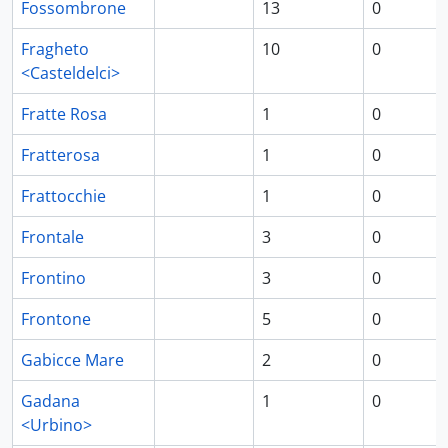
Fossombrone
13
0
Fragheto
10
0
<Casteldelci>
Fratte Rosa
1
0
Fratterosa
1
0
Frattocchie
1
0
Frontale
3
0
Frontino
3
0
Frontone
5
0
Gabicce Mare
2
0
Gadana
1
0
<Urbino>