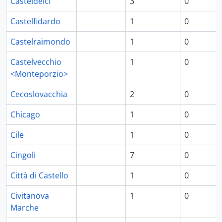
Casteldelci
3
0
Castelfidardo
1
0
Castelraimondo
1
0
Castelvecchio
1
0
<Monteporzio>
Cecoslovacchia
2
0
Chicago
1
0
Cile
1
0
Cingoli
7
0
Città di Castello
1
0
Civitanova
1
0
Marche