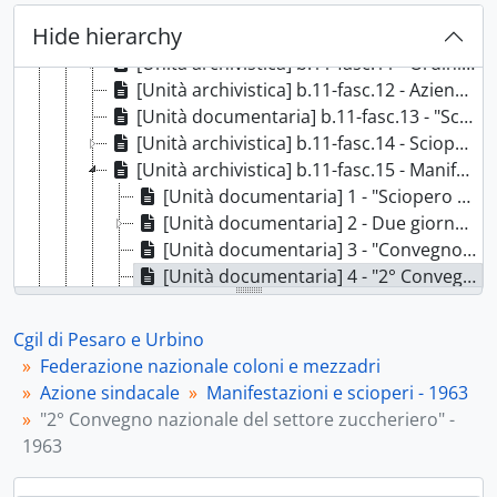
[Unità archivistica] b.11-fasc.9 - Manifestazioni mezzadri, 1962
Hide hierarchy
[Unità archivistica] b.11-fasc.10 - Manifestazioni e scioperi - 1962, 1962
[Unità archivistica] b.11-fasc.11 - Ordini del giorno sull'agricoltura - 1963, 1963
[Unità archivistica] b.11-fasc.12 - Azienda agraria "Irab" - 1963, 1963
[Unità documentaria] b.11-fasc.13 - "Schema di comizio per gli oratori della Cgil per le manifestazioni del 1 maggio 1963", 1963
[Unità archivistica] b.11-fasc.14 - Scioperi lavoratori delle campagne - 1963, 1963
[Unità archivistica] b.11-fasc.15 - Manifestazioni e scioperi - 1963, 1963
[Unità documentaria] 1 - "Sciopero nazionale dei mezzadri" - [1963], [1963]
[Unità documentaria] 2 - Due giornate di lotta nelle campagne - 1963, 1963
[Unità documentaria] 3 - "Convegno interprovinciale ortofrutticolo" - [1963], [1963]
[Unità documentaria] 4 - "2° Convegno nazionale del settore zuccheriero" - 1963, 1963
[Unità documentaria] 5 - "Due giornate di lotta nelle campagne" - 1963, 1963
[Unità archivistica] b.12-fasc.16 - Manifestazioni e scioperi - 1964, 1964
Cgil di Pesaro e Urbino
[Unità archivistica] b.12-fasc.17 - Piattaforma rivendicativa Federmezzadri - 1964, 1964
Federazione nazionale coloni e mezzadri
[Unità archivistica] b.12-fasc.18 - Ordini del giorno sull'agricoltura, 1964-1965
Azione sindacale
Manifestazioni e scioperi - 1963
[Unità archivistica] b.12-fasc.19 - Controversie agrarie - 1964-1967, 1964 - 1967
"2° Convegno nazionale del settore zuccheriero" -
[Unità archivistica] b.12-fasc.20 - Manifestazioni e scioperi - [1965], [1965]
1963
[Unità archivistica] b.12-fasc.21 - Ordini del giorno sull'agricoltura - 1965 - 1966, 1965-1966
[Unità archivistica] b.12-fasc.22 - Manifestazione bieticoltori - [1966], 1966