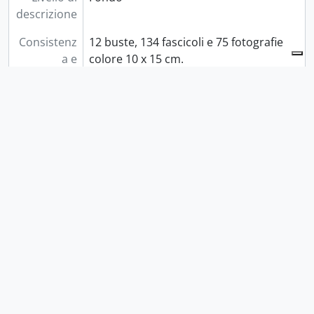
descrizione
Consistenz
12 buste, 134 fascicoli e 75 fotografie
a e
colore 10 x 15 cm.
supporto
Area del contesto
Nome del
Catelani, Rosanna
soggetto
(1952 dic. 9 -)
produttore
Nota biografica
Rosanna Catelani è nata a
Mombaroccio (PU) IL 9-12-1952 e
risiede a Pesaro. Si è laureata in
Scienze Politiche presso l’Università di
Urbino 1978 e inizia a lavorare alla
Cassa di Risparmio di Fano l' 11 giugno
1979 con la mansione di impiegata.
Iscritta
…
Read more