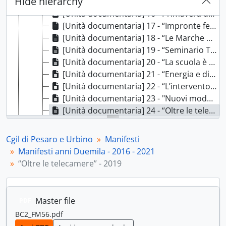
Hide hierarchy
[Unità documentaria] 15 - “Presentazione del libro neo socialismo” - 2019, 2019
[Unità documentaria] 16 - Primavera della legalità 2019, 2019
[Unità documentaria] 17 - “Impronte femminili” - 2019, 2019
[Unità documentaria] 18 - “Le Marche plurali e accoglienti” - 2019, 2019
[Unità documentaria] 19 - “Seminario Tratta e sfruttamento di esseri umani” - 2019, 2019
[Unità documentaria] 20 - “La scuola è per tutti” - 2019, 2019
[Unità documentaria] 21 - “Energia e dintorni” - 2019, 2019
[Unità documentaria] 22 - “L’intervento sociale nella provincia di Pesaro e Urbino” - 2019, 2019
[Unità documentaria] 23 - "Nuovi modelli di consumo" - [2019], 2019
[Unità documentaria] 24 - “Oltre le telecamere” - 2019, 2019
[Unità documentaria] 25 - “Lotto insieme” - [2019], 2019
[Unità documentaria] 26 - “Le Marche e la manifattura nel lavoro del futuro” - 2020, 2020
Cgil di Pesaro e Urbino
Manifesti
[Unità documentaria] 27 - “Il tempo dell’insicurezza e le risposte necessarie” - 2020, 2020
Manifesti anni Duemila - 2016 - 2021
[Unità documentaria] 28 - Cgil 8 marzo 2021, 2021
“Oltre le telecamere” - 2019
[Fondo] Film - Film - Federazione italiana lavoratori del mare - 1945-1978; [1986?], 1945 - 1978; [1986?]
[Fondo] Autoferrotranvieri - Sindacato autoferrotranvieri - 1959-1975, 1959 - 1975
[Fondo] Fidag - Fidag - Federazione italiana dipendenti aziende gas - 1954-1977, 1954-1977
Master file
PDF
BC2_FM56.pdf