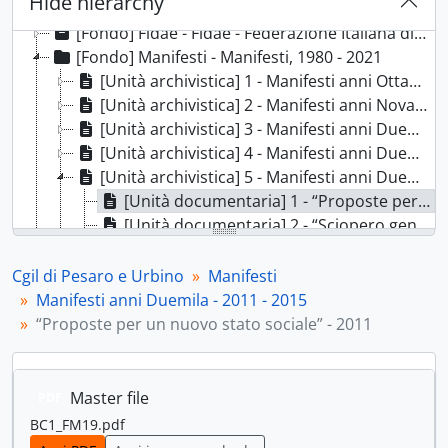
Hide hierarchy
[Fondo] CCNL - Contratti collettivi di lavoro, 1928; 1937; 1945 - 2003
[Fondo] Fidae - Fidae - Federazione Italiana dipendenti aziende elettriche, 1970 - 1977
[Fondo] Manifesti - Manifesti, 1980 - 2021
[Unità archivistica] 1 - Manifesti anni Ottanta - 1980 - 1989, 1980 - 1989
[Unità archivistica] 2 - Manifesti anni Novanta - 1990-1999, 1990-1999
[Unità archivistica] 3 - Manifesti anni Duemila - 2000 - 2005, 2000 - 2005
[Unità archivistica] 4 - Manifesti anni Duemila - 2006 - 2010, 2006 - 2010
[Unità archivistica] 5 - Manifesti anni Duemila - 2011 - 2015, 2011 - 2015
[Unità documentaria] 1 - “Proposte per un nuovo stato sociale” - 2011, 2011
[Unità documentaria] 2 - “Sciopero generale dell’intera giornata” - 2011, 2011
[Unità documentaria] 3 - "Il 28 ottobre nessun dorma" - [2011], 2011
[Unità documentaria] 4 - “Donne terre mutate” - 2012, 2012
Cgil di Pesaro e Urbino
Manifesti
[Unità documentaria] 5 - “L’Italia da fare. Il lavoro al centro” - 2012, 2012
Manifesti anni Duemila - 2011 - 2015
[Unità documentaria] 6 - “Per il lavoro e la solidarietà in Europa” - 2012, 2012
“Proposte per un nuovo stato sociale” - 2011
[Unità documentaria] 7 - "Fondata sul rispetto" - 2013, 2013
[Unità documentaria] 8 - “Conferenza nazionale immigrazione” - 2013, 2013
[Unità documentaria] 9 - “Vive le donne” - 2013, 2013
Master file
PDF
[Unità documentaria] 10 - "Fondata sul lavoro" - 2013, 2013
BC1_FM19.pdf
[Unità documentaria] 11 - “Lavoro, dignità uguaglianza” - 2014, 2014