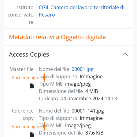
[Fondo] Filtea - Filtea - Federazione italiana lavoratori tessili e abbigliamento - 1967-1988, 1967-1988
Istituto
CGIL Camera del lavoro territoriale di
[Fondo] Scuola - Sindacato nazionale scuola, 1967-1975
conservato
Pesaro
[Fondo] Fisac - Fisac - Federazione italiana sindacale lavoratori assicurazione e credito, 1970 - 1985; 1992 - 1999; 2023
re
[Fondo] Fidat - Fidat - Federazione Italiana dipendenti aziende telecomunicazioni, 1961; 1970-1973
[Fondo] Filcea - Filcea - Federazione italiana lavoratori chimici e affini, 1977-1989
Metadati relativi a Oggetto digitale
[Fondo] Inca - Inca - Istituto nazionale confederale assistenza - 1953-1996, 1953-1996
[Fondo] CCNL - Contratti collettivi di lavoro, 1928; 1937; 1945 - 2003
[Fondo] Fidae - Fidae - Federazione Italiana dipendenti aziende elettriche, 1970 - 1977
Access Copies
[Fondo] Manifesti - Manifesti, 1980 - 2021
[Fondo] Film - Film - Federazione italiana lavoratori del mare - 1945-1978; [1986?], 1945 - 1978; [1986?]
Master file
Nome del file
00001.jpg
[Fondo] Autoferrotranvieri - Sindacato autoferrotranvieri - 1959-1975, 1959 - 1975
Tipo di supporto
Immagine
Apri immagine
[Fondo] Fidag - Fidag - Federazione italiana dipendenti aziende gas - 1954-1977, 1954-1977
Tipo MIME
image/jpeg
Dimensione del file
4 MiB
Caricato
04 novembre 2024 14.13
Reference
Nome del file
00001_141.jpg
copy
Tipo di supporto
Immagine
Tipo MIME
image/jpeg
Apri immagine
Dimensione del file
37.6 KiB