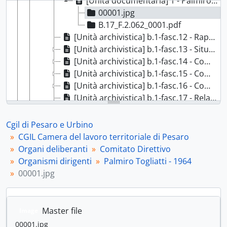
[Unità documentaria] 1 - Palmiro Togliatti - 1964, 1964
00001.jpg
B.17_F.2.062_0001.pdf
[Unità archivistica] b.1-fasc.12 - Rapporto di attività della Camera confederale del lavoro, [1964]
[Unità archivistica] b.1-fasc.13 - Situazione economica della provincia di Pesaro, 1964
[Unità archivistica] b.1-fasc.14 - Comitato direttivo, 1965
[Unità archivistica] b.1-fasc.15 - Comitato direttivo, 1966
[Unità archivistica] b.1-fasc.16 - Comitati direttivi Camere mandamentali, 1966
[Unità archivistica] b.1-fasc.17 - Relazione sull'unità sindacale, 1966
[Unità archivistica] b.1-fasc.18 - Piano politico sindacale della Ccdl di Pesaro e Urbino, 1967
[Unità archivistica] b.1 fasc.19 - Comitato esecutivo, 1968
Cgil di Pesaro e Urbino
[Unità archivistica] b.1-fasc.20 - Piano politico e piani di lavoro, [1968] - 1969
CGIL Camera del lavoro territoriale di Pesaro
[Unità archivistica] b.1-fasc.21 - Convocazioni riunioni, 1970
Organi deliberanti
Comitato Direttivo
[Unità archivistica] b.1-fasc.22 - Comitato direttivo, 1972
Organismi dirigenti
Palmiro Togliatti - 1964
[Unità archivistica] b.2-fasc.23 - Risoluzione del Comitato direttivo, 1972
00001.jpg
[Unità archivistica] b.2-fasc.24 - Riunione Comitato direttivo, 1973
[Unità archivistica] b.2-fasc.25 - Comitato direttivo, 1974
[Unità archivistica] b.2-fasc.26 - Comitato direttivo Camera del lavoro, 1975
Master file
Image
[Unità archivistica] b.2-fasc.27 - Apparato della Camera del lavoro, 1975
00001.jpg