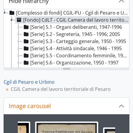
Hide hierarchy
[Complesso di fondi] CGIL-PU - Cgil di Pesaro e Urbino, 1944-1997; 2001-2023 con docc. 1920; 1937
[Fondo] CdLT - CGIL Camera del lavoro territoriale di Pesaro, 1945 - 2021
[Serie] S.1 - Organi deliberanti, 1947-1996
[Serie] S.2 - Segreteria, 1945 - 1996; 2005
[Serie] S.3 - Carteggio generale, 1950 - 1995
[Serie] S.4 - Attività sindacale, 1946 - 1995
[Serie] S.5 - Coordinamento femminile, 1960 - 1992
[Serie] S.6 - Organizzazione, 1950 - 1997
[Serie] S.7 - Amministrazione e bilanci, 1955 - 1993
[Fondo] Federmezzadri - Federazione nazionale coloni e mezzadri, 1945-1975 con docc. 1920
Cgil di Pesaro e Urbino
[Fondo] Facchini - Sindacato provinciale facchini - Pesaro, 1945 - 1975
CGIL Camera del lavoro territoriale di Pesaro
[Fondo] Tabacchine - Sindacato provinciale tabacchine, 1946 - 1960
[Fondo] Federbraccianti - Federazione nazionale braccianti e salariati agricoli, 1947; 1962 - 1992
Image carousel
[Fondo] Filt - Federazione Italiana lavoratori trasporti, 1973-1997
[Fondo] Fils - Fils -Federazione italiana lavoratori dello spettacolo, 1947-1984
[Fondo] Fnle - Federazione nazionale lavoratori energia, 1968 - 2005
Changing the current slide of this carousel will chan
[Fondo] Fillea - Fillea - Federazione italiana lavoratori legno, edili e affini - 1958 - 2023, 1958 - 2023