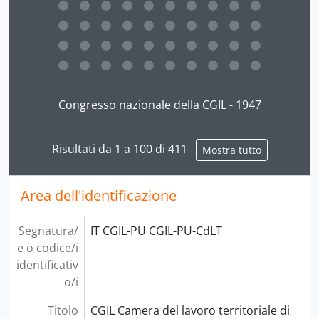
Clicking this description title link will open the desc
Congresso nazionale della CGIL - 1947
Risultati da 1 a 100 di 411
Mostra tutto
Area dell'identificazione
Segnatura/
IT CGIL-PU CGIL-PU-CdLT
e o codice/i
identificativ
o/i
Titolo
CGIL Camera del lavoro territoriale di