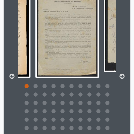
[Fondo] Filcams - Filcams - Federazione italiana lavoratori commercio albergo mensa e servizi - 1949-1996, 1949-1996
[Fondo] FP - Funzione pubblica, 1961 - 2022
[Fondo] Spi - Spi - Sindacato italiano pensionati - 1961-1996, 1961-1996
[Fondo] Fiom - Fiom - Federazione impiegati operai metallurgici - 1962-2016, 1962-2016
[Fondo] Filtea - Filtea - Federazione italiana lavoratori tessili e abbigliamento - 1967-1988, 1967-1988
[Fondo] Scuola - Sindacato nazionale scuola, 1967-1975
[Fondo] Fisac - Fisac - Federazione italiana sindacale lavoratori assicurazione e credito, 1970 - 1985; 1992 - 1999; 2023
[Fondo] Fidat - Fidat - Federazione Italiana dipendenti aziende telecomunicazioni, 1961; 1970-1973
[Fondo] Filcea - Filcea - Federazione italiana lavoratori chimici e affini, 1977-1989
[Fondo] Inca - Inca - Istituto nazionale confederale assistenza - 1953-1996, 1953-1996
[Fondo] CCNL - Contratti collettivi di lavoro, 1928; 1937; 1945 - 2003
[Fondo] Fidae - Fidae - Federazione Italiana dipendenti aziende elettriche, 1970 - 1977
[Fondo] Manifesti - Manifesti, 1980 - 2021
[Fondo] Film - Film - Federazione italiana lavoratori del mare - 1945-1978; [1986?], 1945 - 1978; [1986?]
[Fondo] Autoferrotranvieri - Sindacato autoferrotranvieri - 1959-1975, 1959 - 1975
[Fondo] Fidag - Fidag - Federazione italiana dipendenti aziende gas - 1954-1977, 1954-1977