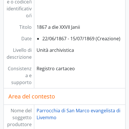
[Unità archivistica] 21 - Diarium missarum 1935 -1945, 1/01/1935 - 31/05/1945
e o codice/i
[Unità archivistica] 22 - Registro delle messe anno 1939- 1945 - 1958, 1/07/1938 - 12/06/1958
identificativ
[Unità archivistica] 23 - Registro delle messe Livemmo Odeno, 13/07/1958 - 25/01/1970
o/i
[Unità archivistica] 24 - Registro s[ante] messe, 8/03/1970 - 31/12/1988
Titolo
1867 a die XXVII Janii
[Serie] REL - Reliquie
[Serie] FES - Feste
Date
22/06/1867 - 15/07/1869 (Creazione)
[Serie] OFF - Offerte
[Serie] CAR - Carteggio
Livello di
Unità archivistica
[Sezione] PEP - Personale della parrocchia
descrizione
[Sezione] CRP - Cronaca parrocchiale
Consistenz
Registro cartaceo
[Sezione] MIS - Miscellanea
a e
[Fondo] FAB - Fabbriceria
supporto
[Fondo] PEG - Pergamenaceo
[Fondo] AGG - Aggregati
Area del contesto
Nome del
Parrocchia di San Marco evangelista di
soggetto
Livemmo
produttore