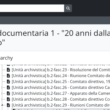
[Unità archivistica] b.1-fasc.12 - Rapporto di attività
Search in browse page
[Unità archivistica] b.1-fasc.13 - Situazione economic
[Unità archivistica] b.1-fasc.14 - Comitato direttivo, 1
[Unità archivistica] b.1-fasc.15 - Comitato direttivo, 1
[Unità archivistica] b.1-fasc.16 - Comitati direttivi 
documentaria 1 - "20 anni dall
[Unità archivistica] b.1-fasc.17 - Relazione sull'unità 
o"
[Unità archivistica] b.1-fasc.18 - Piano politico sinda
[Unità archivistica] b.1 fasc.19 - Comitato esecutivo, 
[Unità archivistica] b.1-fasc.20 - Piano politico e piani
rarchy
[Unità archivistica] b.1-fasc.21 - Convocazioni riunion
[Unità archivistica] b.1-fasc.22 - Comitato direttivo, 1
[Unità archivistica] b.2-fasc.23 - Risoluzione del Comi
[Unità archivistica] b.2-fasc.24 - Riunione Comitato di
[Unità archivistica] b.2-fasc.25 - Comitato direttivo, 1
[Unità archivistica] b.2-fasc.26 - Comitato direttivo 
[Unità archivistica] b.2-fasc.27 - Apparato della Came
[Unità archivistica] b.2-fasc.28 - Comitato direttivo Cc
[Unità archivistica] b.2-fasc.29 - Riunioni Comitato dir