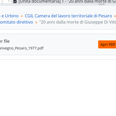
[Unità documentaria] 1 - "20 anni dalla morte di G
[Unità archivistica] b.2-fasc.30 - "Segreteria Fano. Direttivo 
[Unità archivistica] b.3-fasc.31 - "Comitato direttivo 
o e Urbino
CGIL Camera del lavoro territoriale di Pesaro
[Unità archivistica] b.3-fasc.32 - Riunioni del Comita
omitato direttivo
"20 anni dalla morte di Giuseppe Di Vitt
[Unità archivistica] b.3-fasc.33 - Riforma delle struttu
[Unità archivistica] b.3-fasc.34 - Riunioni Comitato dir
[Unità archivistica] b.3-fasc.35 - Riunioni Comitato di
r file
[Unità archivistica] b.3-fasc.36 - Riunioni Comitato dir
Apri PDF
Convegno_Pesaro_1977.pdf
[Unità archivistica] b.4-fasc.37 - Riunioni del Comitato
[Unità archivistica] b.4-fasc.38 - Riunioni Comitato dir
[Unità archivistica] b.4-fasc.39 - Struttura dei servizi 
[Unità archivistica] b.4-fasc.40 - Riunioni Comitato dir
[Unità archivistica] b.4-fasc.41 - "Documento riforma 
[Unità archivistica] b.4-fasc.42 - Riunioni Comitato dir
[Unità archivistica] b.4-fasc.43 - Appunti Comitato dir
[Unità archivistica] b.4-fasc.44 - Riunioni Comitato dir
[Unità archivistica] b.4-fasc.45 - Attivo unitario quadr
[Unità archivistica] b.4-fasc.46 - "Verbali Comitati dire
[Serie] S.2 - Segreteria, 1945 - 1996; 2005