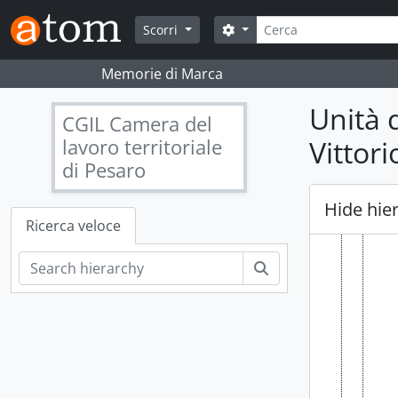
Skip to main content
Cerca
Search options
Scorri
Memorie di Marca
Unità 
CGIL Camera del
lavoro territoriale
Vittori
di Pesaro
Hide hie
Ricerca veloce
Cerca