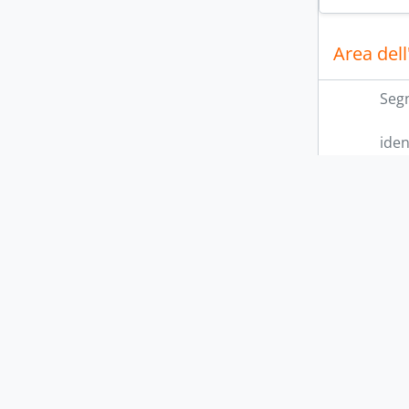
Area dell
Seg
iden
Livello di 
Con
Area del
Nome del