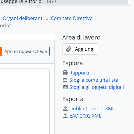
iuseppe Di Vittorio", 1977
Fano, Direttivo provinciale, Commissioni lavoro, esecutivo", 1977
e Comitato esecutivo della Ccdl", 1977 - 1984
Organi deliberanti
Comitato Direttivo
to esecutivo, 1977-1978; 1980; 1982-1985-1988
orio"
re sindacali, 1978
Area di lavoro
ettivo, 1981 - 1982
rettivo, 1983-1987
Aggiungi
ettivo, 1986
Apri in nuova scheda
 direttivo, 1986 - 1988
Esplora
ettivo, 1987
Rapporti
della Ccdl, 1987 - 1989
Sfoglia come una lista
ettivo, [1988]
Sfoglia gli oggetti digitali
organizzativa", 1990 - 1992
ettivo, 1990 - 1992
Esporta
ettivo, 1992
Dublin Core 1.1 XML
ettivo, 1993
EAD 2002 XML
i e delegati, 1994
ttivi", 1994-1995