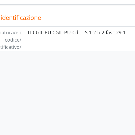
'identificazione
natura/e o
IT CGIL-PU CGIL-PU-CdLT-S.1-2-b.2-fasc.29-1
codice/i
tificativo/i
Titolo
"20 anni dalla morte di Giuseppe Di Vittorio"
Date
1977 (Creazione)
descrizione
Unità documentaria
sistenza e
Opuscolo 47 p.
supporto
 contesto
 soggetto
Camera del lavoro territoriale di Pesaro