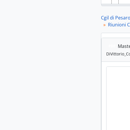
Cgil di Pesar
Riunioni C
Maste
PDF
DiVittorio_