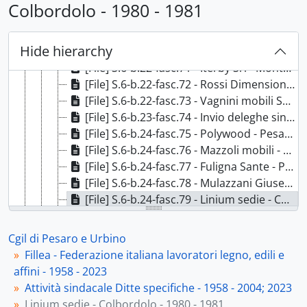
[File] S.6-b.21-fasc.67 - Alfo - Sant'Angelo in Lizzola - 1979 - 2000, 1979 - 2000
Colbordolo - 1980 - 1981
[File] S.6-b.21-fasc.68 - Farmo Srl. - Combordolo - 1979 - 2000 lac., 1979 - 2000 lac.
[File] S.6-b.21-fasc.69 - Fiamberti Srl. - Pesaro - 1979 - 2000, 1979 - 2000
Hide hierarchy
[File] S.3-b.22-fasc.70 - Gruppo Spar Holding Srl - Pesaro - 1979; 1981; 1986 - 2000, 1979 - 2000 lac.
[File] S.6-b.22-fasc.71 - Iterby Srl - Montelabbate - 1979 - 2000; 2002-2014 lac., 1979 - 2000 lac.
[File] S.6-b.22-fasc.72 - Rossi Dimension Srl - Rio Salso - 1979 - 2001, 1979 - 2001
[File] S.6-b.22-fasc.73 - Vagnini mobili Srl - Sant'Angelo in Lizzola - 1979 - 1997; 2006-2007 lac., 1979 - 1997; 2006-2007 lac.
[File] S.6-b.23-fasc.74 - Invio deleghe sindacali - 1979 - 2001, 1979 - 2001
[File] S.6-b.24-fasc.75 - Polywood - Pesaro - 1979 - 2001 lac., 1979 - 2001 lac.
[File] S.6-b.24-fasc.76 - Mazzoli mobili - Sant'Angelo in Lizzola - 1979 - 2000; 2006-2010 lac., 1979 - 2000; 2006-2010 lac.
[File] S.6-b.24-fasc.77 - Fuligna Sante - Pesaro - 1980, 1980
[File] S.6-b.24-fasc.78 - Mulazzani Giuseppe - Colbordolo - 1980, 1980
[File] S.6-b.24-fasc.79 - Linium sedie - Colbordolo - 1980 - 1981, 1980 - 1981
[File] S.6-b.24-fasc.80 - MobiliSystem - Pesaro - 1979-1984; 1996-2000, 1979-1984; 1996-2000
[File] S.6-b.24-fasc.81 - RTL di Rapa - Montelabbate - 1980 - 1993 lac., 1980 - 1993 lac.
Cgil di Pesaro e Urbino
[File] S.6-b.24-fasc.82 - Binda mobili - Sant'Angelo in Lizzola - 1980 - 1995, 1980 - 1995
Fillea - Federazione italiana lavoratori legno, edili e
[File] S.6-b.24-fasc.83 - Cimo Linea verde - Colbordolo - 1980 - 1996, 1980 - 1996
affini - 1958 - 2023
[File] S.6-b.25-fasc.84 - Essepi Srl - Sant'Angelo in Lizzola - 1980 - 1996 lac., 1980 - 1996 lac.
Attività sindacale Ditte specifiche - 1958 - 2004; 2023
[File] S.6-b.25-fasc.85 - A Zeta salotti - Villa Fastiggi Pesaro - 1980 - 1999, 1980 - 1999
Linium sedie - Colbordolo - 1980 - 1981